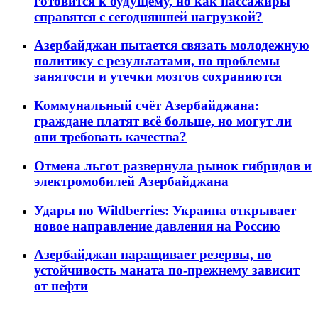
готовится к будущему, но как пассажиры
справятся с сегодняшней нагрузкой?
Азербайджан пытается связать молодежную
политику с результатами, но проблемы
занятости и утечки мозгов сохраняются
Коммунальный счёт Азербайджана:
граждане платят всё больше, но могут ли
они требовать качества?
Отмена льгот развернула рынок гибридов и
электромобилей Азербайджана
Удары по Wildberries: Украина открывает
новое направление давления на Россию
Азербайджан наращивает резервы, но
устойчивость маната по-прежнему зависит
от нефти