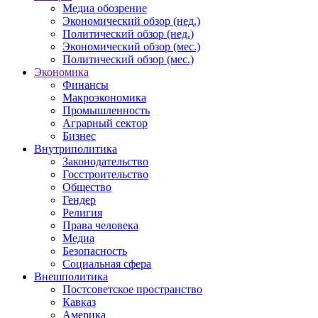
Медиа обозрение
Экономический обзор (нед.)
Политический обзор (нед.)
Экономический обзор (мес.)
Политический обзор (мес.)
Экономика
Финансы
Макроэкономика
Промышленность
Аграрный сектор
Бизнес
Внутриполитика
Законодательство
Госстроительство
Общество
Гендер
Религия
Права человека
Медиа
Безопасность
Социальная сфера
Внешполитика
Постсоветское пространство
Кавказ
Америка