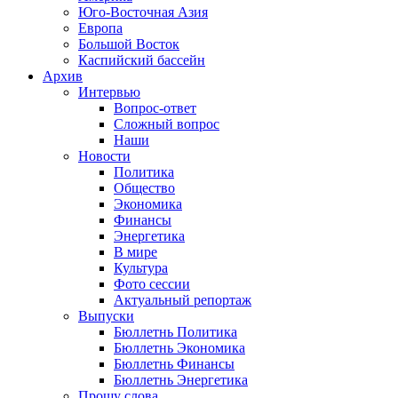
Юго-Восточная Азия
Европа
Большой Восток
Каспийский бассейн
Архив
Интервью
Вопрос-ответ
Сложный вопрос
Наши
Новости
Политика
Общество
Экономика
Финансы
Энергетика
В мире
Культура
Фото сессии
Актуальный репортаж
Выпуски
Бюллетнь Политика
Бюллетнь Экономика
Бюллетнь Финансы
Бюллетнь Энергетика
Прошу слова