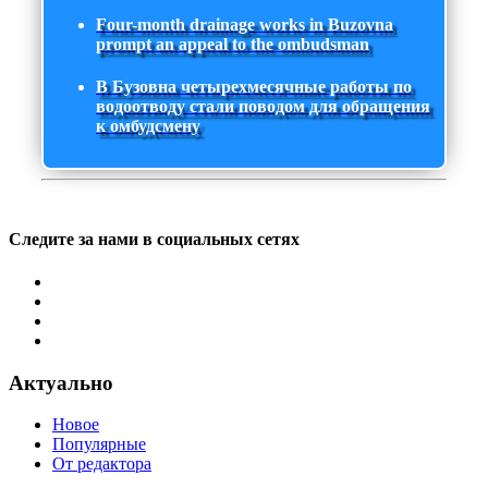
Four-month drainage works in Buzovna
prompt an appeal to the ombudsman
В Бузовна четырехмесячные работы по
водоотводу стали поводом для обращения
к омбудсмену
Следите за нами в социальных сетях
Актуально
Новое
Популярные
От редактора