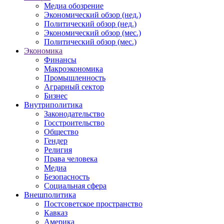
Медиа обозрение
Экономический обзор (нед.)
Политический обзор (нед.)
Экономический обзор (мес.)
Политический обзор (мес.)
Экономика
Финансы
Макроэкономика
Промышленность
Аграрный сектор
Бизнес
Внутриполитика
Законодательство
Госстроительство
Общество
Гендер
Религия
Права человека
Медиа
Безопасность
Социальная сфера
Внешполитика
Постсоветское пространство
Кавказ
Америка