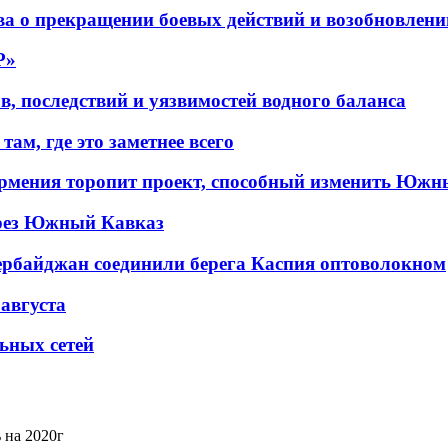
а о прекращении боевых действий и возобновлени
P»
в, последствий и уязвимостей водного баланса
ам, где это заметнее всего
рмения торопит проект, способный изменить Южн
рез Южный Кавказ
ербайджан соединили берега Каспия оптоволокном
 августа
льных сетей
ь на 2020г