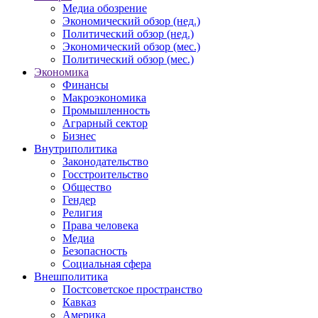
Медиа обозрение
Экономический обзор (нед.)
Политический обзор (нед.)
Экономический обзор (мес.)
Политический обзор (мес.)
Экономика
Финансы
Макроэкономика
Промышленность
Аграрный сектор
Бизнес
Внутриполитика
Законодательство
Госстроительство
Общество
Гендер
Религия
Права человека
Медиа
Безопасность
Социальная сфера
Внешполитика
Постсоветское пространство
Кавказ
Америка