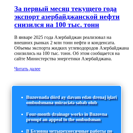
За первый месяц текущего года
экспорт азербайджанской нефти
снизился на 100 тыс. тонн
В январе 2025 года Азербайджан реализовал на
внешних рынках 2 млн тонн нефти и конденсата.
Объемы экспорта жидких углеводородов Азербайджана
снизились на 100 тыс. тонн. Об этом сообщается на
сайте Министерства энергетики Азербайджана.
Читать далее
Buzovnada dörd ay davam edən drenaj işləri
ombudsmana müraciətə səbəb olub
Four-month drainage works in Buzovna
prompt an appeal to the ombudsman
В Бузовна четырехмесячные работы по