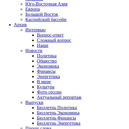
Юго-Восточная Азия
Европа
Большой Восток
Каспийский бассейн
Архив
Интервью
Вопрос-ответ
Сложный вопрос
Наши
Новости
Политика
Общество
Экономика
Финансы
Энергетика
В мире
Культура
Фото сессии
Актуальный репортаж
Выпуски
Бюллетнь Политика
Бюллетнь Экономика
Бюллетнь Финансы
Бюллетнь Энергетика
Прошу слова