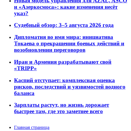
Новая модель управления для AZAL, ASCO
и «Азеркосмоса»: какие изменения несёт
указ?
Судебный обзор: 3–5 августа 2026 года
Дипломатия во имя мира: инициатива
Токаева о прекращении боевых действий и
возобновлении переговоров
Иран и Армения разрабатывают свой
«TRIPP»
Каспий отступает: комплексная оценка
рисков, последствий и уязвимостей водного
баланса
Зарплаты растут, но жизнь дорожает
быстрее там, где это заметнее всего
Главная страница