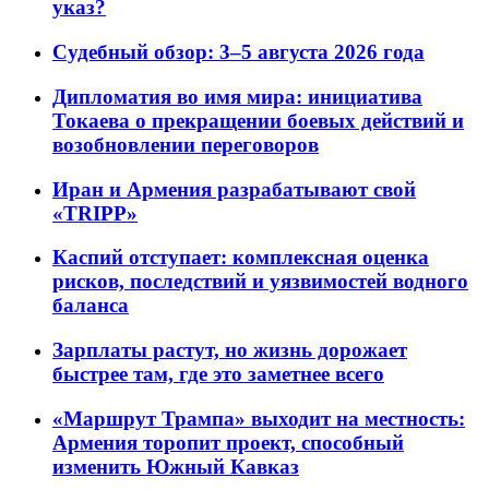
указ?
Судебный обзор: 3–5 августа 2026 года
Дипломатия во имя мира: инициатива
Токаева о прекращении боевых действий и
возобновлении переговоров
Иран и Армения разрабатывают свой
«TRIPP»
Каспий отступает: комплексная оценка
рисков, последствий и уязвимостей водного
баланса
Зарплаты растут, но жизнь дорожает
быстрее там, где это заметнее всего
«Маршрут Трампа» выходит на местность:
Армения торопит проект, способный
изменить Южный Кавказ