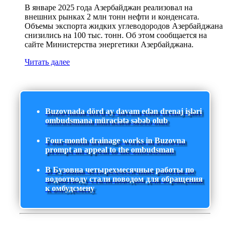
В январе 2025 года Азербайджан реализовал на
внешних рынках 2 млн тонн нефти и конденсата.
Объемы экспорта жидких углеводородов Азербайджана
снизились на 100 тыс. тонн. Об этом сообщается на
сайте Министерства энергетики Азербайджана.
Читать далее
Buzovnada dörd ay davam edən drenaj işləri
ombudsmana müraciətə səbəb olub
Four-month drainage works in Buzovna
prompt an appeal to the ombudsman
В Бузовна четырехмесячные работы по
водоотводу стали поводом для обращения
к омбудсмену