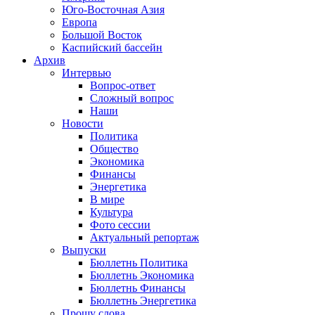
Юго-Восточная Азия
Европа
Большой Восток
Каспийский бассейн
Архив
Интервью
Вопрос-ответ
Сложный вопрос
Наши
Новости
Политика
Общество
Экономика
Финансы
Энергетика
В мире
Культура
Фото сессии
Актуальный репортаж
Выпуски
Бюллетнь Политика
Бюллетнь Экономика
Бюллетнь Финансы
Бюллетнь Энергетика
Прошу слова