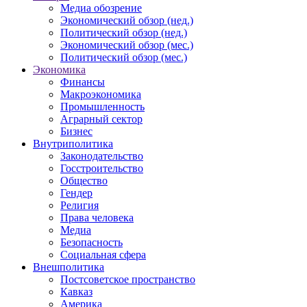
Медиа обозрение
Экономический обзор (нед.)
Политический обзор (нед.)
Экономический обзор (мес.)
Политический обзор (мес.)
Экономика
Финансы
Макроэкономика
Промышленность
Аграрный сектор
Бизнес
Внутриполитика
Законодательство
Госстроительство
Общество
Гендер
Религия
Права человека
Медиа
Безопасность
Социальная сфера
Внешполитика
Постсоветское пространство
Кавказ
Америка