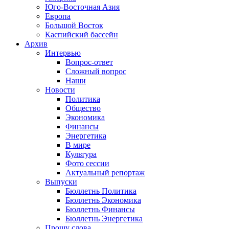
Юго-Восточная Азия
Европа
Большой Восток
Каспийский бассейн
Архив
Интервью
Вопрос-ответ
Сложный вопрос
Наши
Новости
Политика
Общество
Экономика
Финансы
Энергетика
В мире
Культура
Фото сессии
Актуальный репортаж
Выпуски
Бюллетнь Политика
Бюллетнь Экономика
Бюллетнь Финансы
Бюллетнь Энергетика
Прошу слова