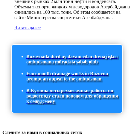
внешних рынках 2 млн тонн нефти и конденсата.
Объемы экспорта жидких углеводородов Азербайджана
снизились на 100 тыс. тонн. Об этом сообщается на
сайте Министерства энергетики Азербайджана.
Читать далее
Buzovnada dörd ay davam edən drenaj işləri
ombudsmana müraciətə səbəb olub
Four-month drainage works in Buzovna
prompt an appeal to the ombudsman
В Бузовна четырехмесячные работы по
водоотводу стали поводом для обращения
к омбудсмену
Следите за нами в социальных сетях