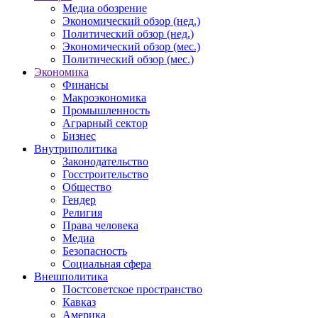
Медиа обозрение
Экономический обзор (нед.)
Политический обзор (нед.)
Экономический обзор (мес.)
Политический обзор (мес.)
Экономика
Финансы
Макроэкономика
Промышленность
Аграрный сектор
Бизнес
Внутриполитика
Законодательство
Госстроительство
Общество
Гендер
Религия
Права человека
Медиа
Безопасность
Социальная сфера
Внешполитика
Постсоветское пространство
Кавказ
Америка