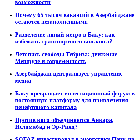
возможности
Почему 65 тысяч вакансий в Азербайджане
остаются незаполненными
Разделение линий метро в Баку: как
избежать транспортного коллапса?
Летопись свободы Тебриза: движение
Мешруте и современность
Азербайджан централизует управление
медиа
Баку превращает инвестиционный форум в
постоянную платформу для привлечения
ненефтяного капитала
Против кого объединяются Анкара,
Исламабад и Эр-Рияд?
SOFAZ инвестировал в энергетику Перу, но