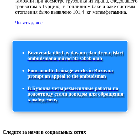
таможни при досмотре грузовика из Ирана, следовашего
транзитом в Турцию, в топливном баке и баке системы
отопления было выявлено 101,4 кг метамфетамина.
Читать далее
Buzovnada dörd ay davam edən drenaj işləri
ombudsmana müraciətə səbəb olub
Four-month drainage works in Buzovna
prompt an appeal to the ombudsman
В Бузовна четырехмесячные работы по
водоотводу стали поводом для обращения
к омбудсмену
Следите за нами в социальных сетях