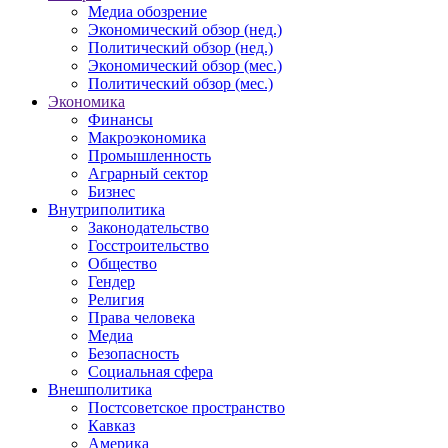
Медиа обозрение
Экономический обзор (нед.)
Политический обзор (нед.)
Экономический обзор (мес.)
Политический обзор (мес.)
Экономика
Финансы
Макроэкономика
Промышленность
Аграрный сектор
Бизнес
Внутриполитика
Законодательство
Госстроительство
Общество
Гендер
Религия
Права человека
Медиа
Безопасность
Социальная сфера
Внешполитика
Постсоветское пространство
Кавказ
Америка