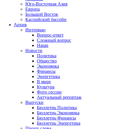
Юго-Восточная Азия
Европа
Большой Восток
Каспийский бассейн
Архив
Интервью
Вопрос-ответ
Сложный вопрос
Наши
Новости
Политика
Общество
Экономика
Финансы
Энергетика
В мире
Культура
Фото сессии
Актуальный репортаж
Выпуски
Бюллетнь Политика
Бюллетнь Экономика
Бюллетнь Финансы
Бюллетнь Энергетика
Прошу слова