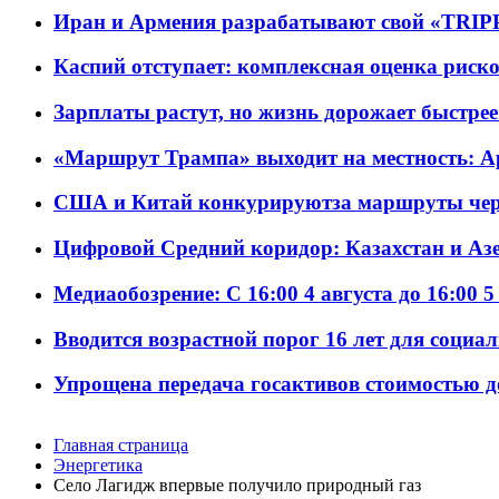
Иран и Армения разрабатывают свой «TRIP
Каспий отступает: комплексная оценка риско
Зарплаты растут, но жизнь дорожает быстрее т
«Маршрут Трампа» выходит на местность: А
США и Китай конкурируютза маршруты че
Цифровой Средний коридор: Казахстан и Аз
Медиаобозрение: С 16:00 4 августа до 16:00 5
Вводится возрастной порог 16 лет для социа
Упрощена передача госактивов стоимостью д
Главная страница
Энергетика
Село Лагидж впервые получило природный газ