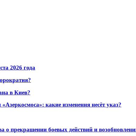
уста 2026 года
бюрократия?
ана в Киев?
«Азеркосмоса»: какие изменения несёт указ?
а о прекращении боевых действий и возобновлени