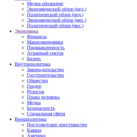
Медиа обозрение
Экономический обзор (нед.)
Политический обзор (нед.)
Экономический обзор (мес.)
Политический обзор (мес.)
Экономика
Финансы
Макроэкономика
Промышленность
Аграрный сектор
Бизнес
Внутриполитика
Законодательство
Госстроительство
Общество
Гендер
Религия
Права человека
Медиа
Безопасность
Социальная сфера
Внешполитика
Постсоветское пространство
Кавказ
Америка