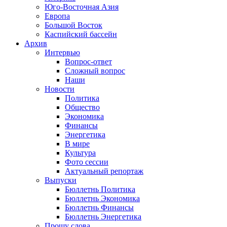
Юго-Восточная Азия
Европа
Большой Восток
Каспийский бассейн
Архив
Интервью
Вопрос-ответ
Сложный вопрос
Наши
Новости
Политика
Общество
Экономика
Финансы
Энергетика
В мире
Культура
Фото сессии
Актуальный репортаж
Выпуски
Бюллетнь Политика
Бюллетнь Экономика
Бюллетнь Финансы
Бюллетнь Энергетика
Прошу слова