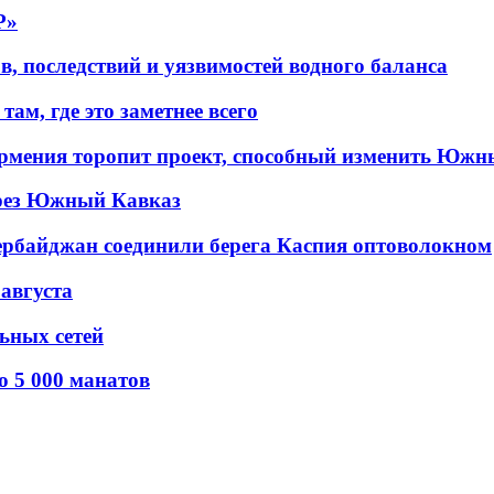
P»
в, последствий и уязвимостей водного баланса
ам, где это заметнее всего
рмения торопит проект, способный изменить Южн
рез Южный Кавказ
ербайджан соединили берега Каспия оптоволокном
 августа
льных сетей
о 5 000 манатов