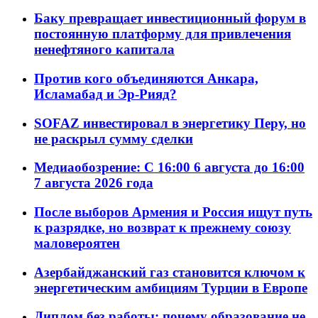
Баку превращает инвестиционный форум в
постоянную платформу для привлечения
ненефтяного капитала
Против кого объединяются Анкара,
Исламабад и Эр-Рияд?
SOFAZ инвестировал в энергетику Перу, но
не раскрыл сумму сделки
Медиаобозрение: С 16:00 6 августа до 16:00
7 августа 2026 года
После выборов Армения и Россия ищут путь
к разрядке, но возврат к прежнему союзу
маловероятен
Азербайджанский газ становится ключом к
энергетическим амбициям Турции в Европе
Диплом без работы: почему образование не