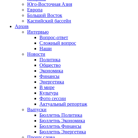
Юго-Восточная Азия
Европа
Большой Восток
Каспийский бассейн
Архив
Интервью
Вопрос-ответ
Сложный вопрос
Наши
Новости
Политика
Общество
Экономика
Финансы
Энергетика
В мире
Культура
Фото сессии
Актуальный репортаж
Выпуски
Бюллетнь Политика
Бюллетнь Экономика
Бюллетнь Финансы
Бюллетнь Энергетика
Прошу слова