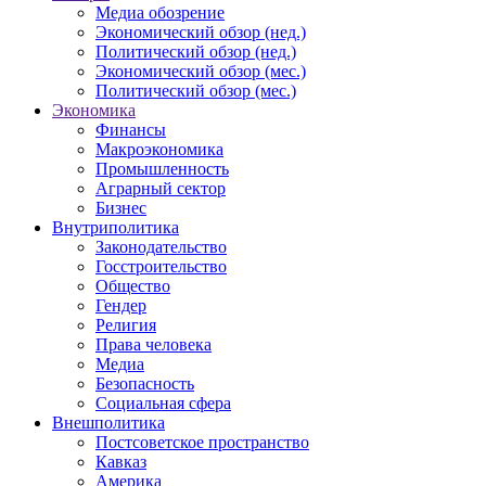
Медиа обозрение
Экономический обзор (нед.)
Политический обзор (нед.)
Экономический обзор (мес.)
Политический обзор (мес.)
Экономика
Финансы
Макроэкономика
Промышленность
Аграрный сектор
Бизнес
Внутриполитика
Законодательство
Госстроительство
Общество
Гендер
Религия
Права человека
Медиа
Безопасность
Социальная сфера
Внешполитика
Постсоветское пространство
Кавказ
Америка