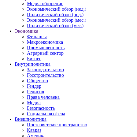
Медиа обозрение
Экономический обзор (нед.)
Политический обзор (нед.)
Экономический обзор (мес.)
Политический обзор (мес.)
Экономика
Финансы
Макроэкономика
Промышленность
Аграрный сектор
Бизнес
Внутриполитика
Законодательство
Госстроительство
Общество
Гендер
Религия
Права человека
Медиа
Безопасность
Социальная сфера
Внешполитика
Постсоветское пространство
Кавказ
Америка