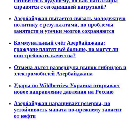
готовится к будущему, но как пассажиры
справятся с сегодняшней нагрузкой?
Азербайджан пытается связать молодежную
политику с результатами, но проблемы
занятости и утечки мозгов сохраняются
Коммунальный счёт Азербайджана:
граждане платят всё больше, но могут ли
они требовать качества?
Отмена льгот развернула рынок гибридов и
электромобилей Азербайджана
Удары по Wildberries: Украина открывает
новое направление давления на Россию
Азербайджан наращивает резервы, но
устойчивость маната по-прежнему зависит
от нефти