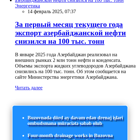
Энергетика
14 февраль 2025, 07:37
За первый месяц текущего года
экспорт азербайджанской нефти
снизился на 100 тыс. тонн
В январе 2025 года Азербайджан реализовал на
внешних рынках 2 млн тонн нефти и конденсата.
Объемы экспорта жидких углеводородов Азербайджана
снизились на 100 тыс. тонн. Об этом сообщается на
сайте Министерства энергетики Азербайджана.
Читать далее
Buzovnada dörd ay davam edən drenaj işləri
ombudsmana müraciətə səbəb olub
Four-month drainage works in Buzovna