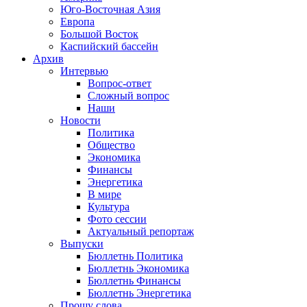
Юго-Восточная Азия
Европа
Большой Восток
Каспийский бассейн
Архив
Интервью
Вопрос-ответ
Сложный вопрос
Наши
Новости
Политика
Общество
Экономика
Финансы
Энергетика
В мире
Культура
Фото сессии
Актуальный репортаж
Выпуски
Бюллетнь Политика
Бюллетнь Экономика
Бюллетнь Финансы
Бюллетнь Энергетика
Прошу слова