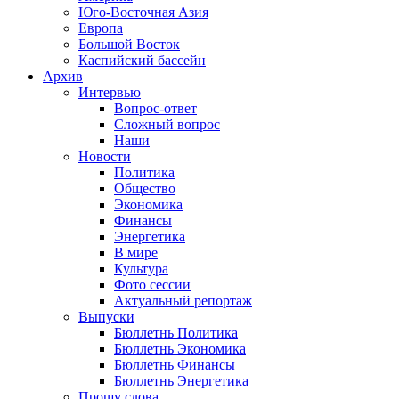
Юго-Восточная Азия
Европа
Большой Восток
Каспийский бассейн
Архив
Интервью
Вопрос-ответ
Сложный вопрос
Наши
Новости
Политика
Общество
Экономика
Финансы
Энергетика
В мире
Культура
Фото сессии
Актуальный репортаж
Выпуски
Бюллетнь Политика
Бюллетнь Экономика
Бюллетнь Финансы
Бюллетнь Энергетика
Прошу слова