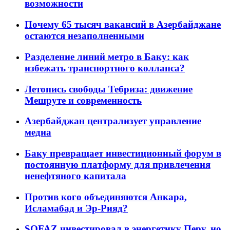
возможности
Почему 65 тысяч вакансий в Азербайджане
остаются незаполненными
Разделение линий метро в Баку: как
избежать транспортного коллапса?
Летопись свободы Тебриза: движение
Мешруте и современность
Азербайджан централизует управление
медиа
Баку превращает инвестиционный форум в
постоянную платформу для привлечения
ненефтяного капитала
Против кого объединяются Анкара,
Исламабад и Эр-Рияд?
SOFAZ инвестировал в энергетику Перу, но