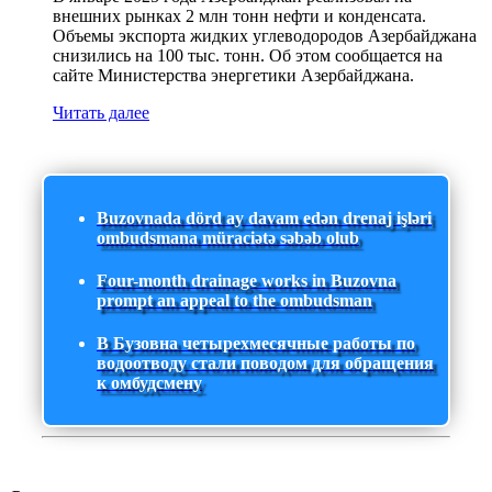
внешних рынках 2 млн тонн нефти и конденсата.
Объемы экспорта жидких углеводородов Азербайджана
снизились на 100 тыс. тонн. Об этом сообщается на
сайте Министерства энергетики Азербайджана.
Читать далее
Buzovnada dörd ay davam edən drenaj işləri
ombudsmana müraciətə səbəb olub
Four-month drainage works in Buzovna
prompt an appeal to the ombudsman
В Бузовна четырехмесячные работы по
водоотводу стали поводом для обращения
к омбудсмену