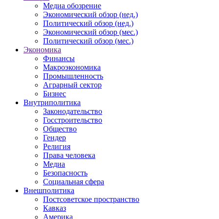
Медиа обозрение
Экономический обзор (нед.)
Политический обзор (нед.)
Экономический обзор (мес.)
Политический обзор (мес.)
Экономика
Финансы
Макроэкономика
Промышленность
Аграрный сектор
Бизнес
Внутриполитика
Законодательство
Госстроительство
Общество
Гендер
Религия
Права человека
Медиа
Безопасность
Социальная сфера
Внешполитика
Постсоветское пространство
Кавказ
Америка