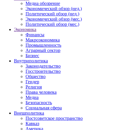
Медиа обозрение
Экономический обзор (нед.)
Политический обзор (нед.)
Экономический обзор (мес.)
Политический обзор (мес.)
Экономика
Финансы
Макроэкономика
Промышленность
Аграрный сектор
Бизнес
Внутриполитика
Законодательство
Госстроительство
Общество
Гендер
Религия
Права человека
Медиа
Безопасность
Социальная сфера
Внешполитика
Постсоветское пространство
Кавказ
Америка