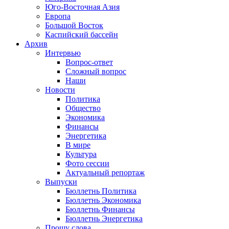
Юго-Восточная Азия
Европа
Большой Восток
Каспийский бассейн
Архив
Интервью
Вопрос-ответ
Сложный вопрос
Наши
Новости
Политика
Общество
Экономика
Финансы
Энергетика
В мире
Культура
Фото сессии
Актуальный репортаж
Выпуски
Бюллетнь Политика
Бюллетнь Экономика
Бюллетнь Финансы
Бюллетнь Энергетика
Прошу слова