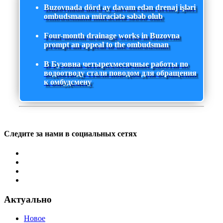
Buzovnada dörd ay davam edən drenaj işləri
ombudsmana müraciətə səbəb olub
Four-month drainage works in Buzovna
prompt an appeal to the ombudsman
В Бузовна четырехмесячные работы по
водоотводу стали поводом для обращения
к омбудсмену
Следите за нами в социальных сетях
Актуально
Новое