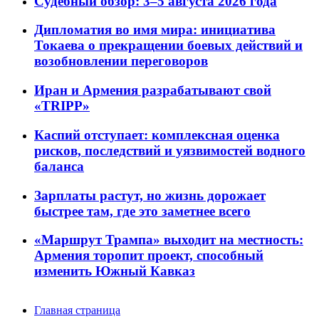
Судебный обзор: 3–5 августа 2026 года
Дипломатия во имя мира: инициатива
Токаева о прекращении боевых действий и
возобновлении переговоров
Иран и Армения разрабатывают свой
«TRIPP»
Каспий отступает: комплексная оценка
рисков, последствий и уязвимостей водного
баланса
Зарплаты растут, но жизнь дорожает
быстрее там, где это заметнее всего
«Маршрут Трампа» выходит на местность:
Армения торопит проект, способный
изменить Южный Кавказ
Главная страница