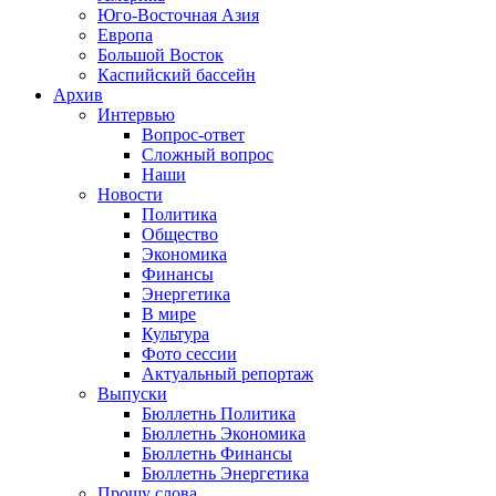
Юго-Восточная Азия
Европа
Большой Восток
Каспийский бассейн
Архив
Интервью
Вопрос-ответ
Сложный вопрос
Наши
Новости
Политика
Общество
Экономика
Финансы
Энергетика
В мире
Культура
Фото сессии
Актуальный репортаж
Выпуски
Бюллетнь Политика
Бюллетнь Экономика
Бюллетнь Финансы
Бюллетнь Энергетика
Прошу слова