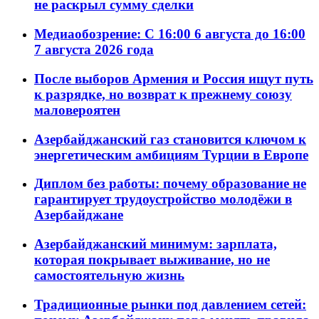
не раскрыл сумму сделки
Медиаобозрение: С 16:00 6 августа до 16:00
7 августа 2026 года
После выборов Армения и Россия ищут путь
к разрядке, но возврат к прежнему союзу
маловероятен
Азербайджанский газ становится ключом к
энергетическим амбициям Турции в Европе
Диплом без работы: почему образование не
гарантирует трудоустройство молодёжи в
Азербайджане
Азербайджанский минимум: зарплата,
которая покрывает выживание, но не
самостоятельную жизнь
Традиционные рынки под давлением сетей: