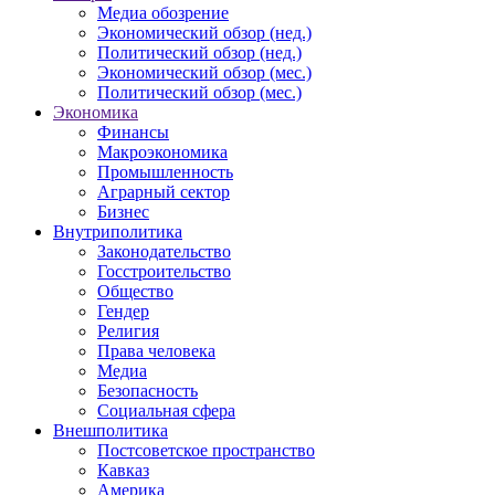
Медиа обозрение
Экономический обзор (нед.)
Политический обзор (нед.)
Экономический обзор (мес.)
Политический обзор (мес.)
Экономика
Финансы
Макроэкономика
Промышленность
Аграрный сектор
Бизнес
Внутриполитика
Законодательство
Госстроительство
Общество
Гендер
Религия
Права человека
Медиа
Безопасность
Социальная сфера
Внешполитика
Постсоветское пространство
Кавказ
Америка