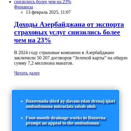
Финансы
13 февраль 2025, 11:07
Доходы Азербайджана от экспорта
страховых услуг снизились более
чем на 23%
В 2024 году страховые компании в Азербайджане
заключили 50 207 договоров “Зеленой карты” на общую
сумму 7,2 миллиона манатов.
Читать далее
Buzovnada dörd ay davam edən drenaj işləri
ombudsmana müraciətə səbəb olub
Four-month drainage works in Buzovna
prompt an appeal to the ombudsman