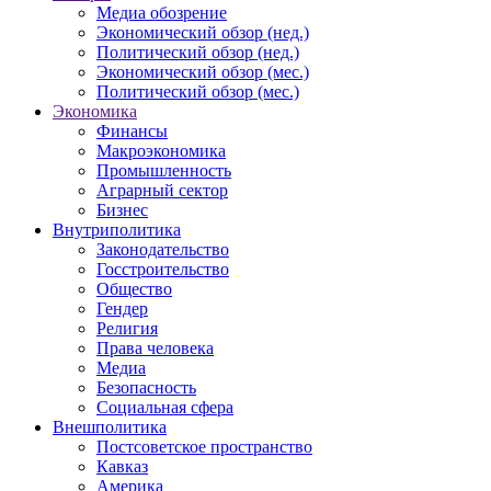
Медиа обозрение
Экономический обзор (нед.)
Политический обзор (нед.)
Экономический обзор (мес.)
Политический обзор (мес.)
Экономика
Финансы
Макроэкономика
Промышленность
Аграрный сектор
Бизнес
Внутриполитика
Законодательство
Госстроительство
Общество
Гендер
Религия
Права человека
Медиа
Безопасность
Социальная сфера
Внешполитика
Постсоветское пространство
Кавказ
Америка