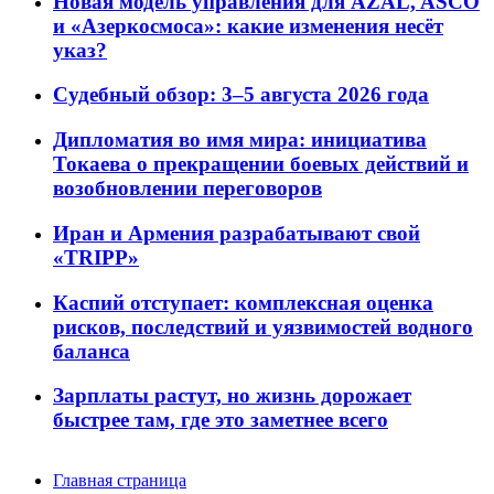
Новая модель управления для AZAL, ASCO
и «Азеркосмоса»: какие изменения несёт
указ?
Судебный обзор: 3–5 августа 2026 года
Дипломатия во имя мира: инициатива
Токаева о прекращении боевых действий и
возобновлении переговоров
Иран и Армения разрабатывают свой
«TRIPP»
Каспий отступает: комплексная оценка
рисков, последствий и уязвимостей водного
баланса
Зарплаты растут, но жизнь дорожает
быстрее там, где это заметнее всего
Главная страница