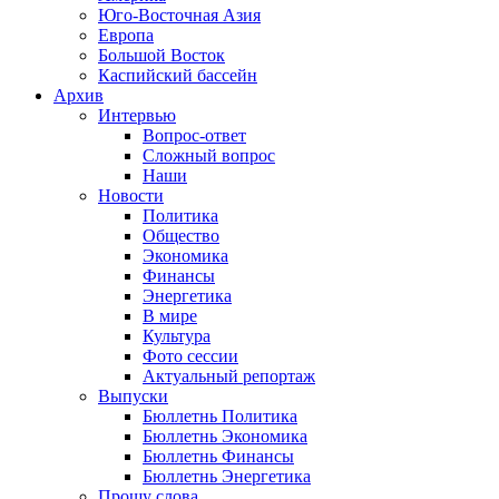
Юго-Восточная Азия
Европа
Большой Восток
Каспийский бассейн
Архив
Интервью
Вопрос-ответ
Сложный вопрос
Наши
Новости
Политика
Общество
Экономика
Финансы
Энергетика
В мире
Культура
Фото сессии
Актуальный репортаж
Выпуски
Бюллетнь Политика
Бюллетнь Экономика
Бюллетнь Финансы
Бюллетнь Энергетика
Прошу слова