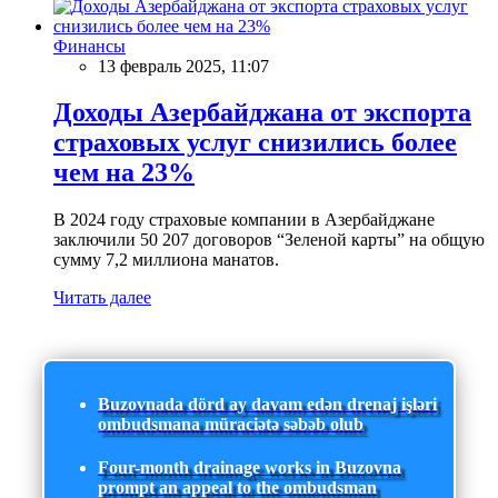
Финансы
13 февраль 2025, 11:07
Доходы Азербайджана от экспорта
страховых услуг снизились более
чем на 23%
В 2024 году страховые компании в Азербайджане
заключили 50 207 договоров “Зеленой карты” на общую
сумму 7,2 миллиона манатов.
Читать далее
Buzovnada dörd ay davam edən drenaj işləri
ombudsmana müraciətə səbəb olub
Four-month drainage works in Buzovna
prompt an appeal to the ombudsman