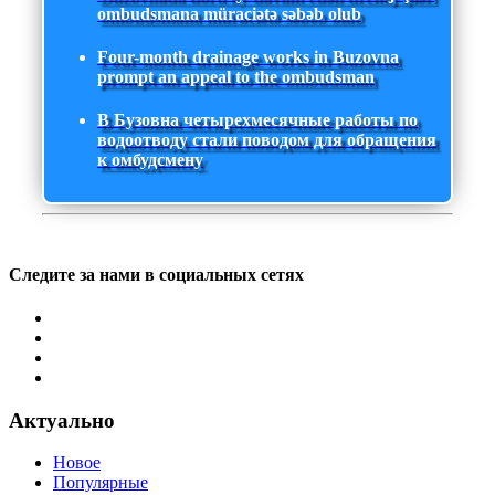
ombudsmana müraciətə səbəb olub
Four-month drainage works in Buzovna
prompt an appeal to the ombudsman
В Бузовна четырехмесячные работы по
водоотводу стали поводом для обращения
к омбудсмену
Следите за нами в социальных сетях
Актуально
Новое
Популярные