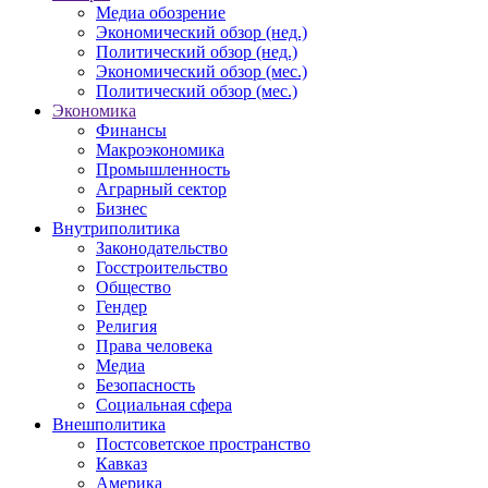
Медиа обозрение
Экономический обзор (нед.)
Политический обзор (нед.)
Экономический обзор (мес.)
Политический обзор (мес.)
Экономика
Финансы
Макроэкономика
Промышленность
Аграрный сектор
Бизнес
Внутриполитика
Законодательство
Госстроительство
Общество
Гендер
Религия
Права человека
Медиа
Безопасность
Социальная сфера
Внешполитика
Постсоветское пространство
Кавказ
Америка