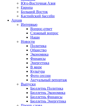
Юго-Восточная Азия
Европа
Большой Восток
Каспийский бассейн
Архив
Интервью
Вопрос-ответ
Сложный вопрос
Наши
Новости
Политика
Общество
Экономика
Финансы
Энергетика
В мире
Культура
Фото сессии
Актуальный репортаж
Выпуски
Бюллетнь Политика
Бюллетнь Экономика
Бюллетнь Финансы
Бюллетнь Энергетика
Прошу слова