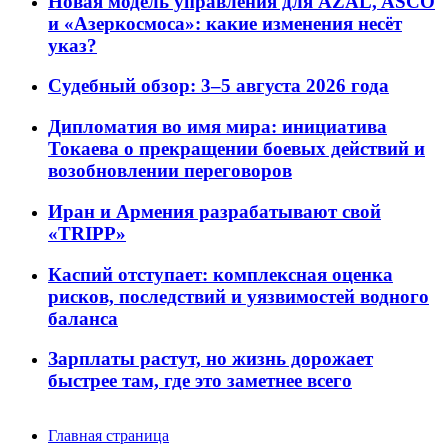
Новая модель управления для AZAL, ASCO
и «Азеркосмоса»: какие изменения несёт
указ?
Судебный обзор: 3–5 августа 2026 года
Дипломатия во имя мира: инициатива
Токаева о прекращении боевых действий и
возобновлении переговоров
Иран и Армения разрабатывают свой
«TRIPP»
Каспий отступает: комплексная оценка
рисков, последствий и уязвимостей водного
баланса
Зарплаты растут, но жизнь дорожает
быстрее там, где это заметнее всего
Главная страница