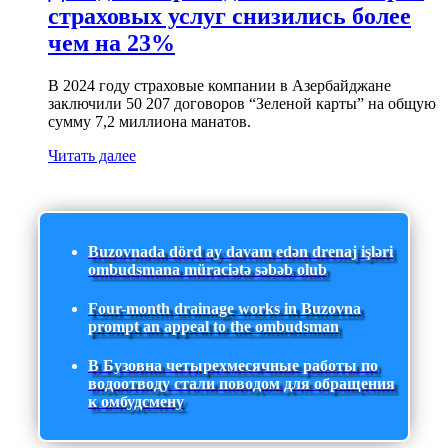
страховых услуг снизились более
чем на 23%
В 2024 году страховые компании в Азербайджане
заключили 50 207 договоров “Зеленой карты” на общую
сумму 7,2 миллиона манатов.
Читать далее
Buzovnada dörd ay davam edən drenaj işləri
ombudsmana müraciətə səbəb olub
Four-month drainage works in Buzovna
prompt an appeal to the ombudsman
В Бузовна четырехмесячные работы по
водоотводу стали поводом для обращения
к омбудсмену