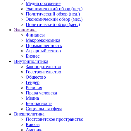
Медиа обозрение
Экономический обзор (нед.)
Политический обзор (нед.)
Экономический обзор (мес.)
Политический обзор (мес.)
Экономика
Финансы
Макроэкономика
Промышленность
Аграрный сектор
Бизнес
Внутриполитика
Законодательство
Госстроительство
Общество
Гендер
Религия
Права человека
Медиа
Безопасность
Социальная сфера
Внешполитика
Постсоветское пространство
Кавказ
Америка