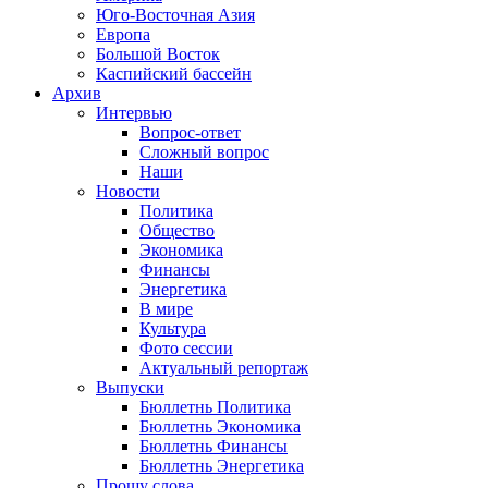
Юго-Восточная Азия
Европа
Большой Восток
Каспийский бассейн
Архив
Интервью
Вопрос-ответ
Сложный вопрос
Наши
Новости
Политика
Общество
Экономика
Финансы
Энергетика
В мире
Культура
Фото сессии
Актуальный репортаж
Выпуски
Бюллетнь Политика
Бюллетнь Экономика
Бюллетнь Финансы
Бюллетнь Энергетика
Прошу слова