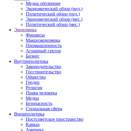
Медиа обозрение
Экономический обзор (нед.)
Политический обзор (нед.)
Экономический обзор (мес.)
Политический обзор (мес.)
Экономика
Финансы
Макроэкономика
Промышленность
Аграрный сектор
Бизнес
Внутриполитика
Законодательство
Госстроительство
Общество
Гендер
Религия
Права человека
Медиа
Безопасность
Социальная сфера
Внешполитика
Постсоветское пространство
Кавказ
Америка