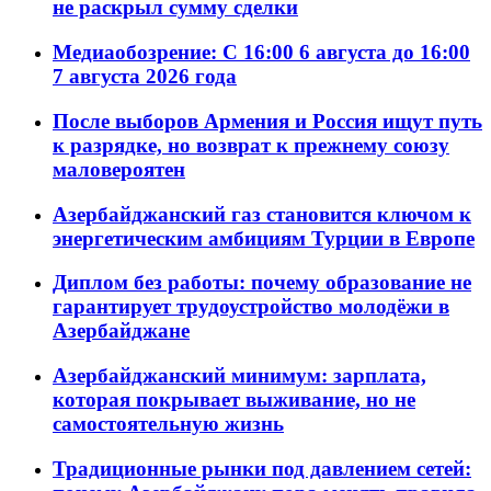
не раскрыл сумму сделки
Медиаобозрение: С 16:00 6 августа до 16:00
7 августа 2026 года
После выборов Армения и Россия ищут путь
к разрядке, но возврат к прежнему союзу
маловероятен
Азербайджанский газ становится ключом к
энергетическим амбициям Турции в Европе
Диплом без работы: почему образование не
гарантирует трудоустройство молодёжи в
Азербайджане
Азербайджанский минимум: зарплата,
которая покрывает выживание, но не
самостоятельную жизнь
Традиционные рынки под давлением сетей: