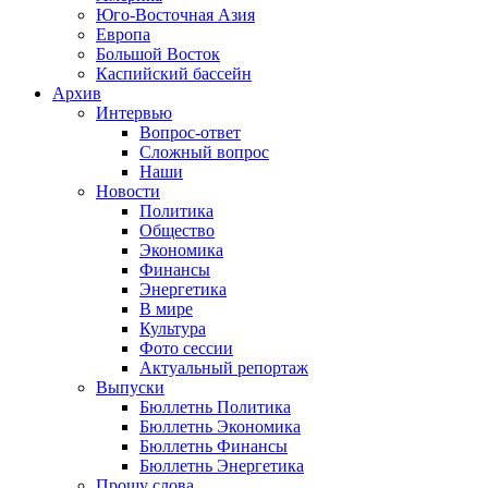
Юго-Восточная Азия
Европа
Большой Восток
Каспийский бассейн
Архив
Интервью
Вопрос-ответ
Сложный вопрос
Наши
Новости
Политика
Общество
Экономика
Финансы
Энергетика
В мире
Культура
Фото сессии
Актуальный репортаж
Выпуски
Бюллетнь Политика
Бюллетнь Экономика
Бюллетнь Финансы
Бюллетнь Энергетика
Прошу слова