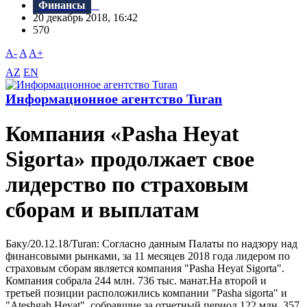
Финансы
20 декабрь 2018, 16:42
570
A-
A
A+
AZ
EN
Информационное агентство Turan
Компания «Pasha Heyat
Sigorta» продолжает свое
лидерство по страховым
сборам и выплатам
Баку/20.12.18/Turan: Согласно данным Палаты по надзору над
финансовыми рынками, за 11 месяцев 2018 года лидером по
страховым сборам является компания "Pasha Heyat Sigorta".
Компания собрала 244 млн. 736 тыс. манат.На второй и
третьей позиции расположились компании "Pasha sigorta" и
"Ateshgah Heyat", собравшие за отчетный период 122 млн. 357