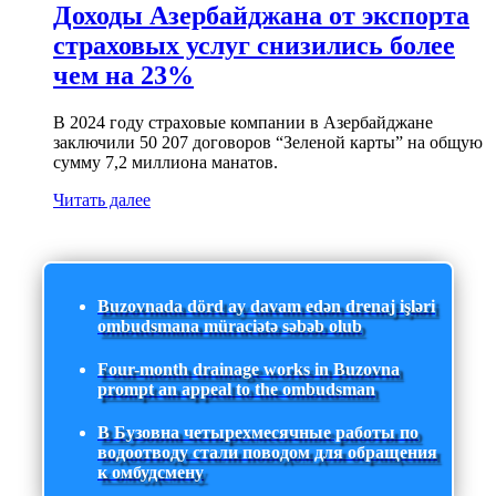
Доходы Азербайджана от экспорта
страховых услуг снизились более
чем на 23%
В 2024 году страховые компании в Азербайджане
заключили 50 207 договоров “Зеленой карты” на общую
сумму 7,2 миллиона манатов.
Читать далее
Buzovnada dörd ay davam edən drenaj işləri
ombudsmana müraciətə səbəb olub
Four-month drainage works in Buzovna
prompt an appeal to the ombudsman
В Бузовна четырехмесячные работы по
водоотводу стали поводом для обращения
к омбудсмену