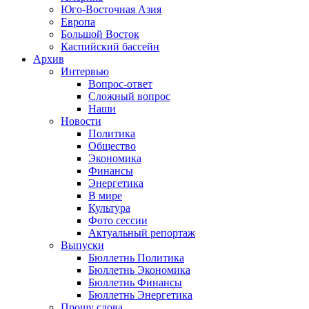
Юго-Восточная Азия
Европа
Большой Восток
Каспийский бассейн
Архив
Интервью
Вопрос-ответ
Сложный вопрос
Наши
Новости
Политика
Общество
Экономика
Финансы
Энергетика
В мире
Культура
Фото сессии
Актуальный репортаж
Выпуски
Бюллетнь Политика
Бюллетнь Экономика
Бюллетнь Финансы
Бюллетнь Энергетика
Прошу слова