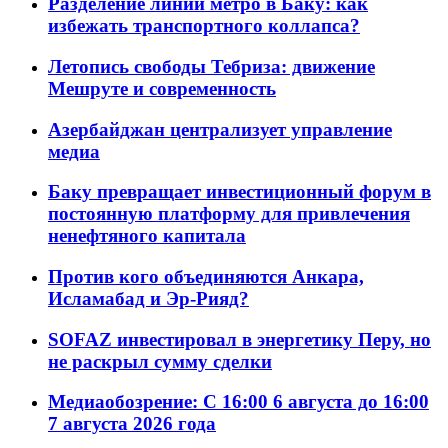
Разделение линий метро в Баку: как
избежать транспортного коллапса?
Летопись свободы Тебриза: движение
Мешруте и современность
Азербайджан централизует управление
медиа
Баку превращает инвестиционный форум в
постоянную платформу для привлечения
ненефтяного капитала
Против кого объединяются Анкара,
Исламабад и Эр-Рияд?
SOFAZ инвестировал в энергетику Перу, но
не раскрыл сумму сделки
Медиаобозрение: С 16:00 6 августа до 16:00
7 августа 2026 года