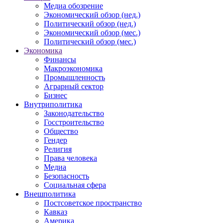
Медиа обозрение
Экономический обзор (нед.)
Политический обзор (нед.)
Экономический обзор (мес.)
Политический обзор (мес.)
Экономика
Финансы
Макроэкономика
Промышленность
Аграрный сектор
Бизнес
Внутриполитика
Законодательство
Госстроительство
Общество
Гендер
Религия
Права человека
Медиа
Безопасность
Социальная сфера
Внешполитика
Постсоветское пространство
Кавказ
Америка