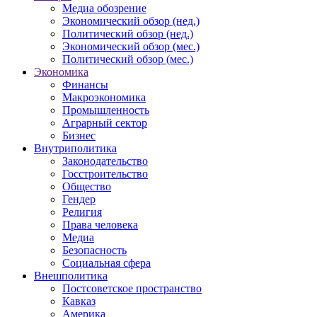
Медиа обозрение
Экономический обзор (нед.)
Политический обзор (нед.)
Экономический обзор (мес.)
Политический обзор (мес.)
Экономика
Финансы
Макроэкономика
Промышленность
Аграрный сектор
Бизнес
Внутриполитика
Законодательство
Госстроительство
Общество
Гендер
Религия
Права человека
Медиа
Безопасность
Социальная сфера
Внешполитика
Постсоветское пространство
Кавказ
Америка