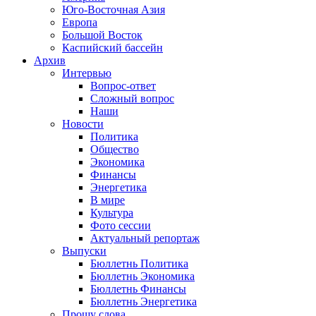
Юго-Восточная Азия
Европа
Большой Восток
Каспийский бассейн
Архив
Интервью
Вопрос-ответ
Сложный вопрос
Наши
Новости
Политика
Общество
Экономика
Финансы
Энергетика
В мире
Культура
Фото сессии
Актуальный репортаж
Выпуски
Бюллетнь Политика
Бюллетнь Экономика
Бюллетнь Финансы
Бюллетнь Энергетика
Прошу слова