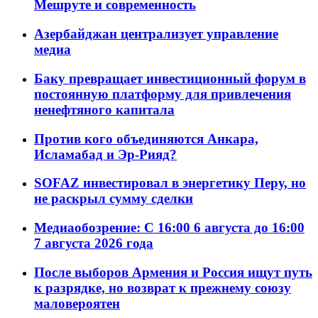
Мешруте и современность
Азербайджан централизует управление
медиа
Баку превращает инвестиционный форум в
постоянную платформу для привлечения
ненефтяного капитала
Против кого объединяются Анкара,
Исламабад и Эр-Рияд?
SOFAZ инвестировал в энергетику Перу, но
не раскрыл сумму сделки
Медиаобозрение: С 16:00 6 августа до 16:00
7 августа 2026 года
После выборов Армения и Россия ищут путь
к разрядке, но возврат к прежнему союзу
маловероятен