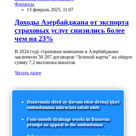
Финансы
13 февраль 2025, 11:07
Доходы Азербайджана от экспорта
страховых услуг снизились более
чем на 23%
В 2024 году страховые компании в Азербайджане
заключили 50 207 договоров “Зеленой карты” на общую
сумму 7,2 миллиона манатов.
Читать далее
Buzovnada dörd ay davam edən drenaj işləri
ombudsmana müraciətə səbəb olub
Four-month drainage works in Buzovna
prompt an appeal to the ombudsman