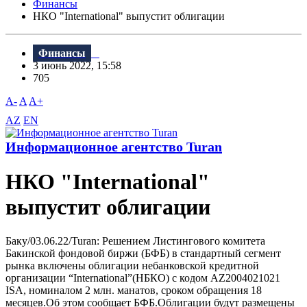
Финансы
НКО "International" выпустит облигации
Финансы
3 июнь 2022, 15:58
705
A-
A
A+
AZ
EN
Информационное агентство Turan
НКО "International"
выпустит облигации
Баку/03.06.22/Turan: Решением Листингового комитета
Бакинской фондовой биржи (БФБ) в стандартный сегмент
рынка включены облигации небанковской кредитной
организации “International”(НБКО) с кодом AZ2004021021
ISA, номиналом 2 млн. манатов, сроком обращения 18
месяцев.Об этом сообщает БФБ.Облигации будут размещены