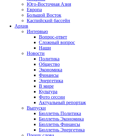
Юго-Восточная Азия
Европа
Большой Восток
Каспийский бассейн
Архив
Интервью
Вопрос-ответ
Сложный вопрос
Наши
Новости
Политика
Общество
Экономика
Финансы
Энергетика
В мире
Культура
Фото сессии
Актуальный репортаж
Выпуски
Бюллетнь Политика
Бюллетнь Экономика
Бюллетнь Финансы
Бюллетнь Энергетика
Прошу слова