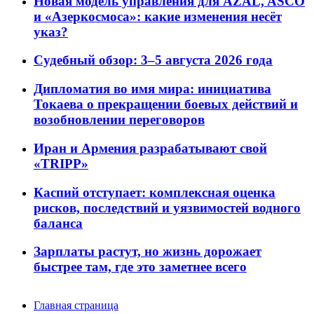
Новая модель управления для AZAL, ASCO
и «Азеркосмоса»: какие изменения несёт
указ?
Судебный обзор: 3–5 августа 2026 года
Дипломатия во имя мира: инициатива
Токаева о прекращении боевых действий и
возобновлении переговоров
Иран и Армения разрабатывают свой
«TRIPP»
Каспий отступает: комплексная оценка
рисков, последствий и уязвимостей водного
баланса
Зарплаты растут, но жизнь дорожает
быстрее там, где это заметнее всего
Главная страница