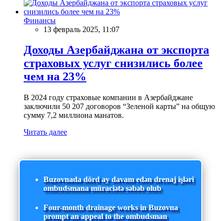
Финансы
13 февраль 2025, 11:07
Доходы Азербайджана от экспорта
страховых услуг снизились более
чем на 23%
В 2024 году страховые компании в Азербайджане
заключили 50 207 договоров “Зеленой карты” на общую
сумму 7,2 миллиона манатов.
Читать далее
Buzovnada dörd ay davam edən drenaj işləri
ombudsmana müraciətə səbəb olub
Four-month drainage works in Buzovna
prompt an appeal to the ombudsman