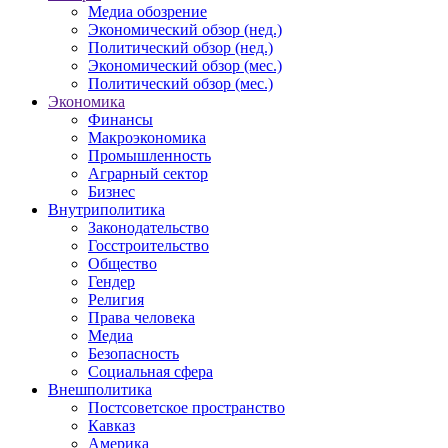
Медиа обозрение
Экономический обзор (нед.)
Политический обзор (нед.)
Экономический обзор (мес.)
Политический обзор (мес.)
Экономика
Финансы
Макроэкономика
Промышленность
Аграрный сектор
Бизнес
Внутриполитика
Законодательство
Госстроительство
Общество
Гендер
Религия
Права человека
Медиа
Безопасность
Социальная сфера
Внешполитика
Постсоветское пространство
Кавказ
Америка