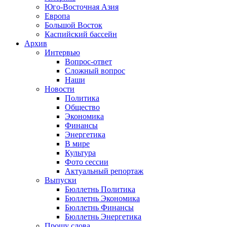
Юго-Восточная Азия
Европа
Большой Восток
Каспийский бассейн
Архив
Интервью
Вопрос-ответ
Сложный вопрос
Наши
Новости
Политика
Общество
Экономика
Финансы
Энергетика
В мире
Культура
Фото сессии
Актуальный репортаж
Выпуски
Бюллетнь Политика
Бюллетнь Экономика
Бюллетнь Финансы
Бюллетнь Энергетика
Прошу слова