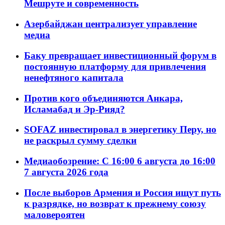
Мешруте и современность
Азербайджан централизует управление
медиа
Баку превращает инвестиционный форум в
постоянную платформу для привлечения
ненефтяного капитала
Против кого объединяются Анкара,
Исламабад и Эр-Рияд?
SOFAZ инвестировал в энергетику Перу, но
не раскрыл сумму сделки
Медиаобозрение: С 16:00 6 августа до 16:00
7 августа 2026 года
После выборов Армения и Россия ищут путь
к разрядке, но возврат к прежнему союзу
маловероятен