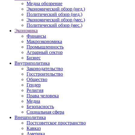
Медиа обозрение
Экономический обзор (нед.)
Политический обзор (нед.)
Экономический обзор (мес.)
Политический обзор (мес.)
Экономика
Финансы
Макроэкономика
Промышленность
Аграрный сектор
Бизнес
Внутриполитика
Законодательство
Госстроительство
Общество
Гендер
Религия
Права человека
Медиа
Безопасность
Социальная сфера
Внешполитика
Постсоветское пространство
Кавказ
Америка