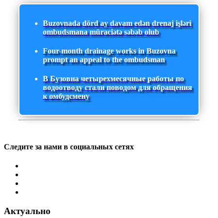
Buzovnada dörd ay davam edən drenaj işləri
ombudsmana müraciətə səbəb olub
Four-month drainage works in Buzovna
prompt an appeal to the ombudsman
В Бузовна четырехмесячные работы по
водоотводу стали поводом для обращения
к омбудсмену
Следите за нами в социальных сетях
Актуально