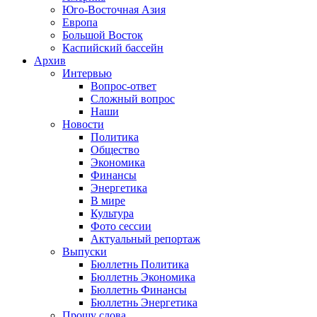
Юго-Восточная Азия
Европа
Большой Восток
Каспийский бассейн
Архив
Интервью
Вопрос-ответ
Сложный вопрос
Наши
Новости
Политика
Общество
Экономика
Финансы
Энергетика
В мире
Культура
Фото сессии
Актуальный репортаж
Выпуски
Бюллетнь Политика
Бюллетнь Экономика
Бюллетнь Финансы
Бюллетнь Энергетика
Прошу слова