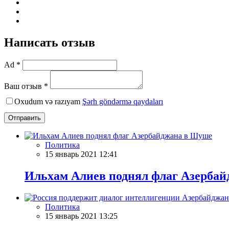
Написать отзыв
Ad *
Ваш отзыв *
Oxudum və razıyam
Şərh göndərmə qaydaları
Отправить
Политика
15 январь 2021 12:41
Ильхам Алиев поднял флаг Азерба
Политика
15 январь 2021 13:25