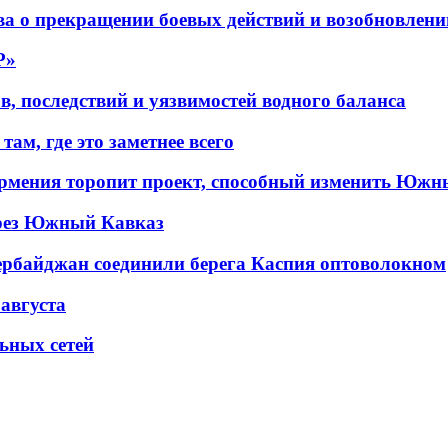
а о прекращении боевых действий и возобновлени
P»
в, последствий и уязвимостей водного баланса
ам, где это заметнее всего
рмения торопит проект, способный изменить Южн
рез Южный Кавказ
ербайджан соединили берега Каспия оптоволокном
 августа
льных сетей