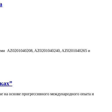
а
дами AZ0201040208, AZ0201040240, AZ0201040265 и
ках”
е на основе прогрессивного международного опыта и