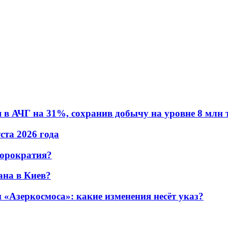
в АЧГ на 31%, сохранив добычу на уровне 8 млн 
уста 2026 года
бюрократия?
ана в Киев?
«Азеркосмоса»: какие изменения несёт указ?