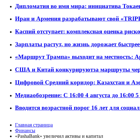
Дипломатия во имя мира: инициатива Токаев
Иран и Армения разрабатывают свой «TRIP
Каспий отступает: комплексная оценка риско
Зарплаты растут, но жизнь дорожает быстрее т
«Маршрут Трампа» выходит на местность: А
США и Китай конкурируютза маршруты че
Цифровой Средний коридор: Казахстан и Аз
Медиаобозрение: С 16:00 4 августа до 16:00 5
Вводится возрастной порог 16 лет для социа
Главная страница
Финансы
«PashaBank» увеличил активы и капитал