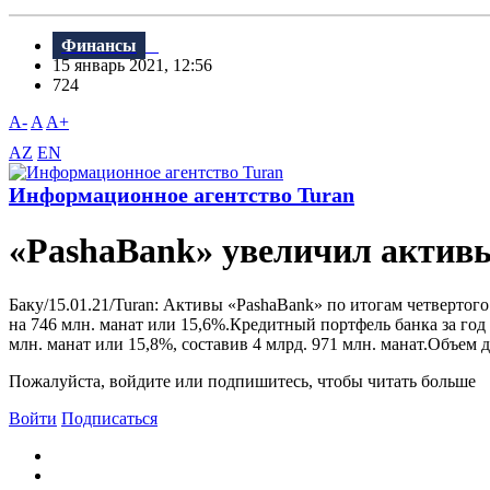
Финансы
15 январь 2021, 12:56
724
A-
A
A+
AZ
EN
Информационное агентство Turan
«PashaBank» увеличил актив
Баку/15.01.21/Turan: Активы «PashaBank» по итогам четвертог
на 746 млн. манат или 15,6%.Кредитный портфель банка за год 
млн. манат или 15,8%, составив 4 млрд. 971 млн. манат.Объем де
Пожалуйста, войдите или подпишитесь, чтобы читать больше
Войти
Подписаться