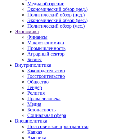
Медиа обозрение
Экономический обзор (нед.)
Политический обзор (нед.)
Экономический обзор (мес.)
Политический обзор (мес.)
Экономика
Финансы
Макроэкономика
Промышленность
Аграрный сектор
Бизнес
Внутриполитика
Законодательство
Госстроительство
Общество
Гендер
Религия
Права человека
Медиа
Безопасность
Социальная сфера
Внешполитика
Постсоветское пространство
Кавказ
Америка