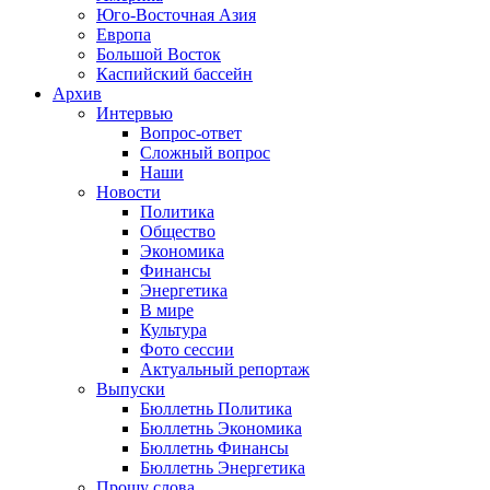
Юго-Восточная Азия
Европа
Большой Восток
Каспийский бассейн
Архив
Интервью
Вопрос-ответ
Сложный вопрос
Наши
Новости
Политика
Общество
Экономика
Финансы
Энергетика
В мире
Культура
Фото сессии
Актуальный репортаж
Выпуски
Бюллетнь Политика
Бюллетнь Экономика
Бюллетнь Финансы
Бюллетнь Энергетика
Прошу слова