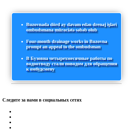
Buzovnada dörd ay davam edən drenaj işləri
ombudsmana müraciətə səbəb olub
Four-month drainage works in Buzovna
prompt an appeal to the ombudsman
В Бузовна четырехмесячные работы по
водоотводу стали поводом для обращения
к омбудсмену
Следите за нами в социальных сетях