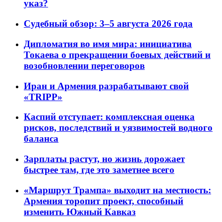
указ?
Судебный обзор: 3–5 августа 2026 года
Дипломатия во имя мира: инициатива
Токаева о прекращении боевых действий и
возобновлении переговоров
Иран и Армения разрабатывают свой
«TRIPP»
Каспий отступает: комплексная оценка
рисков, последствий и уязвимостей водного
баланса
Зарплаты растут, но жизнь дорожает
быстрее там, где это заметнее всего
«Маршрут Трампа» выходит на местность:
Армения торопит проект, способный
изменить Южный Кавказ