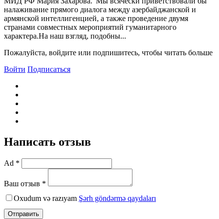
МИД РФ Мария Захарова."Мы всячески приветствовали бы
налаживание прямого диалога между азербайджанской и
армянской интеллигенцией, а также проведение двумя
странами совместных мероприятий гуманитарного
характера.На наш взгляд, подобны...
Пожалуйста, войдите или подпишитесь, чтобы читать больше
Войти
Подписаться
Написать отзыв
Ad *
Ваш отзыв *
Oxudum və razıyam
Şərh göndərmə qaydaları
Отправить