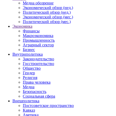
Медиа обозрение
Экономический обзор (нед.)
Политический обзор (нед.)
Экономический обзор (мес.)
Политический обзор (мес.)
Экономика
Финансы
Макроэкономика
Промышленность
Аграрный сектор
Бизнес
Внутриполитика
Законодательство
Госстроительство
Общество
Гендер
Религия
Права человека
Медиа
Безопасность
Социальная сфера
Внешполитика
Постсоветское пространство
Кавказ
Америка