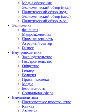
Медиа обозрение
Экономический обзор (нед.)
Политический обзор (нед.)
Экономический обзор (мес.)
Политический обзор (мес.)
Экономика
Финансы
Макроэкономика
Промышленность
Аграрный сектор
Бизнес
Внутриполитика
Законодательство
Госстроительство
Общество
Гендер
Религия
Права человека
Медиа
Безопасность
Социальная сфера
Внешполитика
Постсоветское пространство
Кавказ
Америка