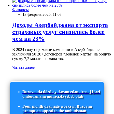
Финансы
13 февраль 2025, 11:07
Доходы Азербайджана от экспорта
страховых услуг снизились более
чем на 23%
В 2024 году страховые компании в Азербайджане
заключили 50 207 договоров “Зеленой карты” на общую
сумму 7,2 миллиона манатов.
Читать далее
Buzovnada dörd ay davam edən drenaj işləri
ombudsmana müraciətə səbəb olub
Four-month drainage works in Buzovna
prompt an appeal to the ombudsman