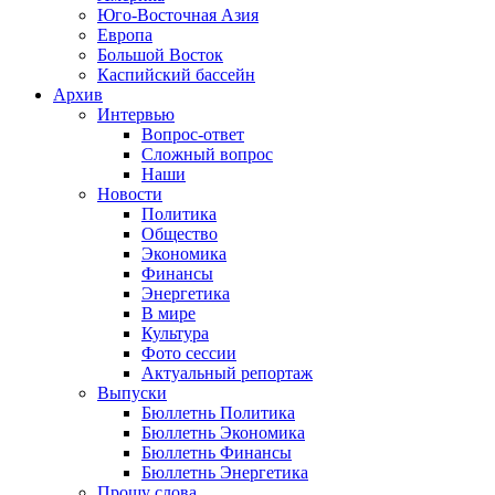
Юго-Восточная Азия
Европа
Большой Восток
Каспийский бассейн
Архив
Интервью
Вопрос-ответ
Сложный вопрос
Наши
Новости
Политика
Общество
Экономика
Финансы
Энергетика
В мире
Культура
Фото сессии
Актуальный репортаж
Выпуски
Бюллетнь Политика
Бюллетнь Экономика
Бюллетнь Финансы
Бюллетнь Энергетика
Прошу слова