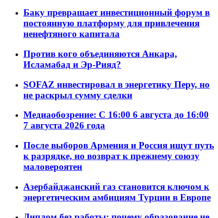
Баку превращает инвестиционный форум в
постоянную платформу для привлечения
ненефтяного капитала
Против кого объединяются Анкара,
Исламабад и Эр-Рияд?
SOFAZ инвестировал в энергетику Перу, но
не раскрыл сумму сделки
Медиаобозрение: С 16:00 6 августа до 16:00
7 августа 2026 года
После выборов Армения и Россия ищут путь
к разрядке, но возврат к прежнему союзу
маловероятен
Азербайджанский газ становится ключом к
энергетическим амбициям Турции в Европе
Диплом без работы: почему образование не