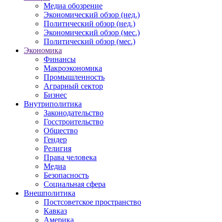
Медиа обозрение
Экономический обзор (нед.)
Политический обзор (нед.)
Экономический обзор (мес.)
Политический обзор (мес.)
Экономика
Финансы
Макроэкономика
Промышленность
Аграрный сектор
Бизнес
Внутриполитика
Законодательство
Госстроительство
Общество
Гендер
Религия
Права человека
Медиа
Безопасность
Социальная сфера
Внешполитика
Постсоветское пространство
Кавказ
Америка