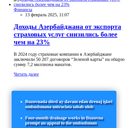
Финансы
13 февраль 2025, 11:07
Доходы Азербайджана от экспорта
страховых услуг снизились более
чем на 23%
В 2024 году страховые компании в Азербайджане
заключили 50 207 договоров “Зеленой карты” на общую
сумму 7,2 миллиона манатов.
Читать далее
Buzovnada dörd ay davam edən drenaj işləri
ombudsmana müraciətə səbəb olub
Four-month drainage works in Buzovna
prompt an appeal to the ombudsman