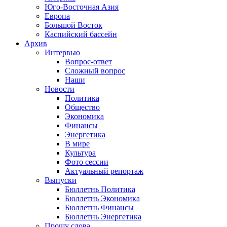
Юго-Восточная Азия
Европа
Большой Восток
Каспийский бассейн
Архив
Интервью
Вопрос-ответ
Сложный вопрос
Наши
Новости
Политика
Общество
Экономика
Финансы
Энергетика
В мире
Культура
Фото сессии
Актуальный репортаж
Выпуски
Бюллетнь Политика
Бюллетнь Экономика
Бюллетнь Финансы
Бюллетнь Энергетика
Прошу слова