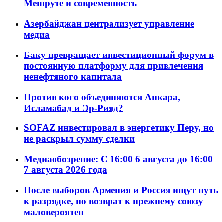
Мешруте и современность
Азербайджан централизует управление
медиа
Баку превращает инвестиционный форум в
постоянную платформу для привлечения
ненефтяного капитала
Против кого объединяются Анкара,
Исламабад и Эр-Рияд?
SOFAZ инвестировал в энергетику Перу, но
не раскрыл сумму сделки
Медиаобозрение: С 16:00 6 августа до 16:00
7 августа 2026 года
После выборов Армения и Россия ищут путь
к разрядке, но возврат к прежнему союзу
маловероятен