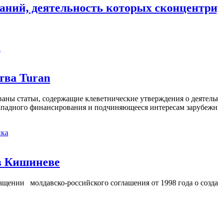
аний, деятельность которых сконцентри
а
тва Turan
кованы статьи, содержащие клеветнические утверждения о деятел
 западного финансирования и подчиняющееся интересам зарубежн
ка
в Кишиневе
ении молдавско-российского соглашения от 1998 года о созд