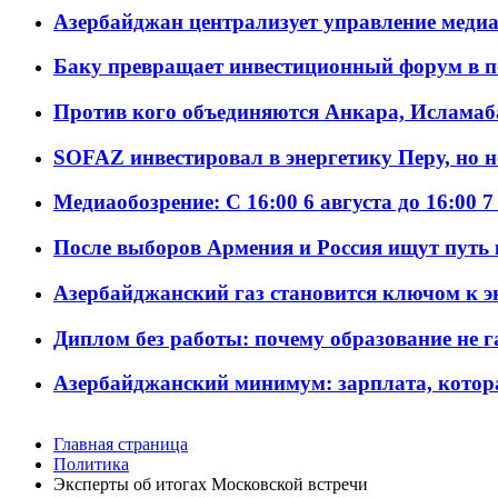
Азербайджан централизует управление меди
Баку превращает инвестиционный форум в п
Против кого объединяются Анкара, Исламаб
SOFAZ инвестировал в энергетику Перу, но 
Медиаобозрение: С 16:00 6 августа до 16:00 7
После выборов Армения и Россия ищут путь к
Азербайджанский газ становится ключом к 
Диплом без работы: почему образование не 
Азербайджанский минимум: зарплата, котор
Главная страница
Политика
Эксперты об итогах Московской встречи