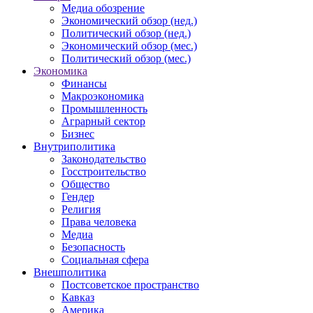
Медиа обозрение
Экономический обзор (нед.)
Политический обзор (нед.)
Экономический обзор (мес.)
Политический обзор (мес.)
Экономика
Финансы
Макроэкономика
Промышленность
Аграрный сектор
Бизнес
Внутриполитика
Законодательство
Госстроительство
Общество
Гендер
Религия
Права человека
Медиа
Безопасность
Социальная сфера
Внешполитика
Постсоветское пространство
Кавказ
Америка