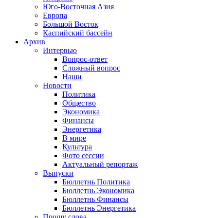
Юго-Восточная Азия
Европа
Большой Восток
Каспийский бассейн
Архив
Интервью
Вопрос-ответ
Сложный вопрос
Наши
Новости
Политика
Общество
Экономика
Финансы
Энергетика
В мире
Культура
Фото сессии
Актуальный репортаж
Выпуски
Бюллетнь Политика
Бюллетнь Экономика
Бюллетнь Финансы
Бюллетнь Энергетика
Прошу слова