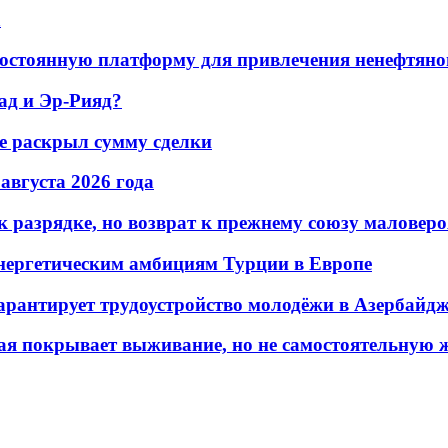
а
остоянную платформу для привлечения ненефтяно
ад и Эр-Рияд?
не раскрыл сумму сделки
 августа 2026 года
 разрядке, но возврат к прежнему союзу маловеро
энергетическим амбициям Турции в Европе
гарантирует трудоустройство молодёжи в Азербайд
ая покрывает выживание, но не самостоятельную 