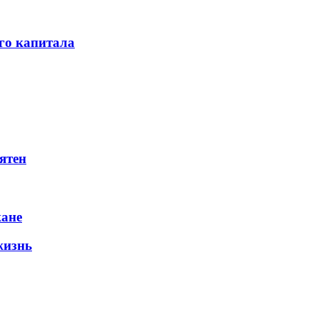
го капитала
ятен
жане
жизнь