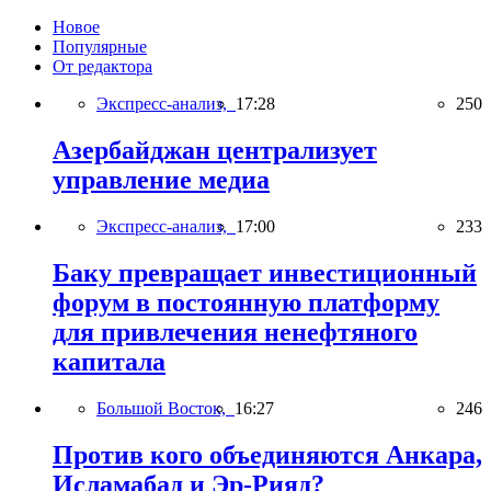
Новое
Популярные
От редактора
Экспресс-анализ,
17:28
250
Азербайджан централизует
управление медиа
Экспресс-анализ,
17:00
233
Баку превращает инвестиционный
форум в постоянную платформу
для привлечения ненефтяного
капитала
Большой Восток,
16:27
246
Против кого объединяются Анкара,
Исламабад и Эр-Рияд?