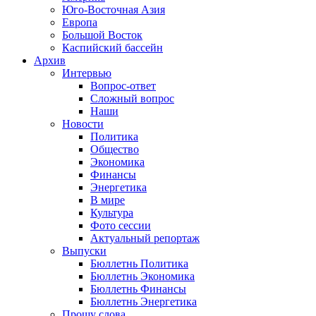
Юго-Восточная Азия
Европа
Большой Восток
Каспийский бассейн
Архив
Интервью
Вопрос-ответ
Сложный вопрос
Наши
Новости
Политика
Общество
Экономика
Финансы
Энергетика
В мире
Культура
Фото сессии
Актуальный репортаж
Выпуски
Бюллетнь Политика
Бюллетнь Экономика
Бюллетнь Финансы
Бюллетнь Энергетика
Прошу слова