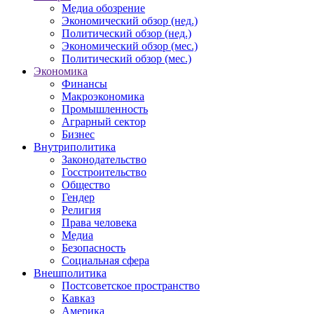
Медиа обозрение
Экономический обзор (нед.)
Политический обзор (нед.)
Экономический обзор (мес.)
Политический обзор (мес.)
Экономика
Финансы
Макроэкономика
Промышленность
Аграрный сектор
Бизнес
Внутриполитика
Законодательство
Госстроительство
Общество
Гендер
Религия
Права человека
Медиа
Безопасность
Социальная сфера
Внешполитика
Постсоветское пространство
Кавказ
Америка