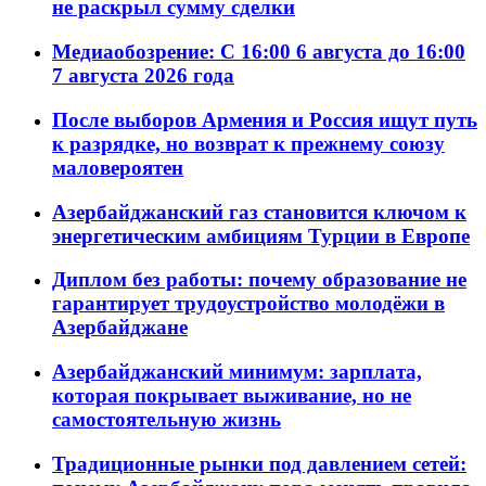
не раскрыл сумму сделки
Медиаобозрение: С 16:00 6 августа до 16:00
7 августа 2026 года
После выборов Армения и Россия ищут путь
к разрядке, но возврат к прежнему союзу
маловероятен
Азербайджанский газ становится ключом к
энергетическим амбициям Турции в Европе
Диплом без работы: почему образование не
гарантирует трудоустройство молодёжи в
Азербайджане
Азербайджанский минимум: зарплата,
которая покрывает выживание, но не
самостоятельную жизнь
Традиционные рынки под давлением сетей: