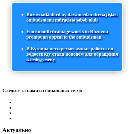
Buzovnada dörd ay davam edən drenaj işləri
ombudsmana müraciətə səbəb olub
Four-month drainage works in Buzovna
prompt an appeal to the ombudsman
В Бузовна четырехмесячные работы по
водоотводу стали поводом для обращения
к омбудсмену
Следите за нами в социальных сетях
Актуально