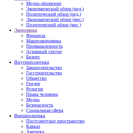
Медиа обозрение
Экономический обзор (нед.)
Политический обзор (нед.)
Экономический обзор (мес.)
Политический обзор (мес.)
Экономика
Финансы
Макроэкономика
Промышленность
Аграрный сектор
Бизнес
Внутриполитика
Законодательство
Госстроительство
Общество
Гендер
Религия
Права человека
Медиа
Безопасность
Социальная сфера
Внешполитика
Постсоветское пространство
Кавказ
Америка