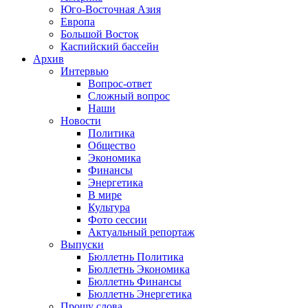
Юго-Восточная Азия
Европа
Большой Восток
Каспийский бассейн
Архив
Интервью
Вопрос-ответ
Сложный вопрос
Наши
Новости
Политика
Общество
Экономика
Финансы
Энергетика
В мире
Культура
Фото сессии
Актуальный репортаж
Выпуски
Бюллетнь Политика
Бюллетнь Экономика
Бюллетнь Финансы
Бюллетнь Энергетика
Прошу слова