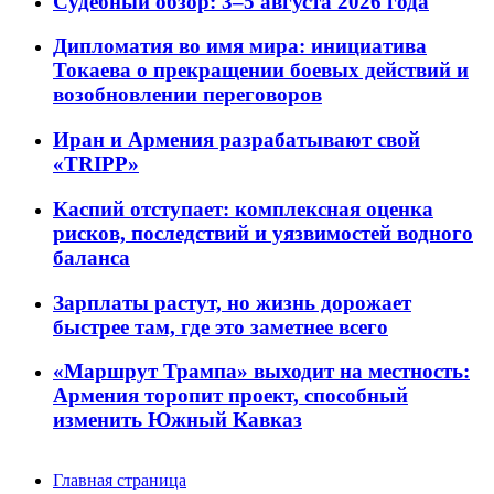
Судебный обзор: 3–5 августа 2026 года
Дипломатия во имя мира: инициатива
Токаева о прекращении боевых действий и
возобновлении переговоров
Иран и Армения разрабатывают свой
«TRIPP»
Каспий отступает: комплексная оценка
рисков, последствий и уязвимостей водного
баланса
Зарплаты растут, но жизнь дорожает
быстрее там, где это заметнее всего
«Маршрут Трампа» выходит на местность:
Армения торопит проект, способный
изменить Южный Кавказ
Главная страница