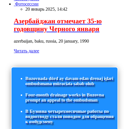
Фотосессии
20 январь 2025, 14:42
Азербайджан отмечает 35-ю
годовщину Черного января
azerbaijan, baku, russia, 20 january, 1990
Читать далее
Buzovnada dörd ay davam edən drenaj işləri
ombudsmana müraciətə səbəb olub
Four-month drainage works in Buzovna
prompt an appeal to the ombudsman
В Бузовна четырехмесячные работы по
водоотводу стали поводом для обращения
к омбудсмену