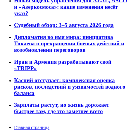
Новая модель управления для AZAL, ASCO
и «Азеркосмоса»: какие изменения несёт
указ?
Судебный обзор: 3–5 августа 2026 года
Дипломатия во имя мира: инициатива
Токаева о прекращении боевых действий и
возобновлении переговоров
Иран и Армения разрабатывают свой
«TRIPP»
Каспий отступает: комплексная оценка
рисков, последствий и уязвимостей водного
баланса
Зарплаты растут, но жизнь дорожает
быстрее там, где это заметнее всего
Главная страница