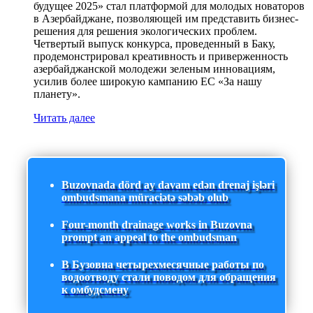
будущее 2025» стал платформой для молодых новаторов
в Азербайджане, позволяющей им представить бизнес-
решения для решения экологических проблем.
Четвертый выпуск конкурса, проведенный в Баку,
продемонстрировал креативность и приверженность
азербайджанской молодежи зеленым инновациям,
усилив более широкую кампанию ЕС «За нашу
планету».
Читать далее
Buzovnada dörd ay davam edən drenaj işləri
ombudsmana müraciətə səbəb olub
Four-month drainage works in Buzovna
prompt an appeal to the ombudsman
В Бузовна четырехмесячные работы по
водоотводу стали поводом для обращения
к омбудсмену