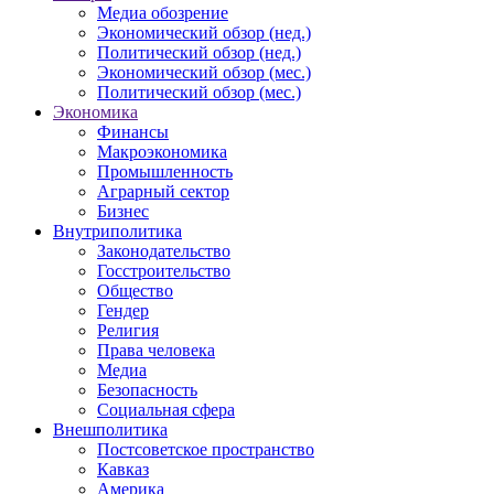
Медиа обозрение
Экономический обзор (нед.)
Политический обзор (нед.)
Экономический обзор (мес.)
Политический обзор (мес.)
Экономика
Финансы
Макроэкономика
Промышленность
Аграрный сектор
Бизнес
Внутриполитика
Законодательство
Госстроительство
Общество
Гендер
Религия
Права человека
Медиа
Безопасность
Социальная сфера
Внешполитика
Постсоветское пространство
Кавказ
Америка