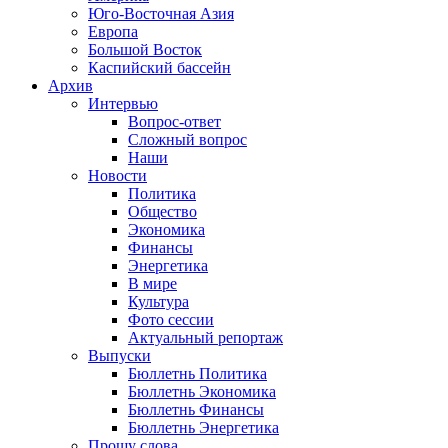
Юго-Восточная Азия
Европа
Большой Восток
Каспийский бассейн
Архив
Интервью
Вопрос-ответ
Сложный вопрос
Наши
Новости
Политика
Общество
Экономика
Финансы
Энергетика
В мире
Культура
Фото сессии
Актуальный репортаж
Выпуски
Бюллетнь Политика
Бюллетнь Экономика
Бюллетнь Финансы
Бюллетнь Энергетика
Прошу слова