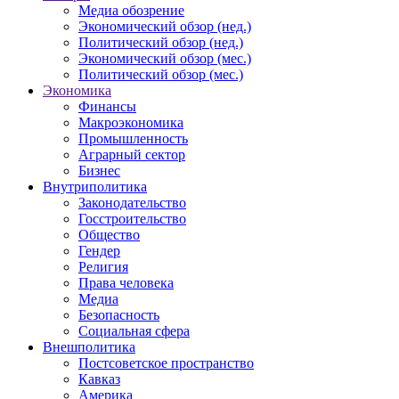
Медиа обозрение
Экономический обзор (нед.)
Политический обзор (нед.)
Экономический обзор (мес.)
Политический обзор (мес.)
Экономика
Финансы
Макроэкономика
Промышленность
Аграрный сектор
Бизнес
Внутриполитика
Законодательство
Госстроительство
Общество
Гендер
Религия
Права человека
Медиа
Безопасность
Социальная сфера
Внешполитика
Постсоветское пространство
Кавказ
Америка