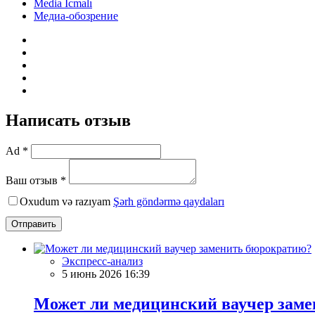
Media İcmalı
Медиа-обозрение
Написать отзыв
Ad *
Ваш отзыв *
Oxudum və razıyam
Şərh göndərmə qaydaları
Отправить
Экспресс-анализ
5 июнь 2026 16:39
Может ли медицинский ваучер зам