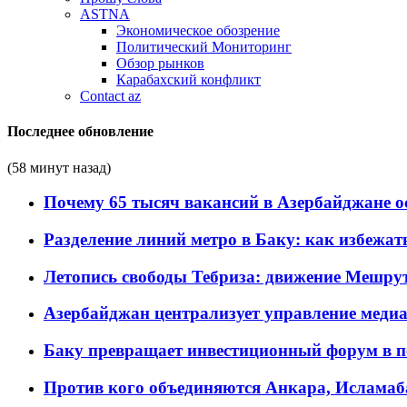
ASTNA
Экономическое обозрение
Политический Мониторинг
Обзор рынков
Карабахский конфликт
Contact az
Последнее обновление
(58 минут назад)
Почему 65 тысяч вакансий в Азербайджане 
Разделение линий метро в Баку: как избежат
Летопись свободы Тебриза: движение Мешрут
Азербайджан централизует управление меди
Баку превращает инвестиционный форум в п
Против кого объединяются Анкара, Исламаб