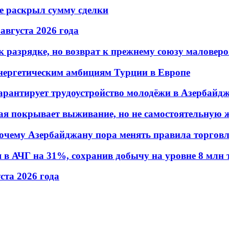
не раскрыл сумму сделки
 августа 2026 года
 разрядке, но возврат к прежнему союзу маловеро
энергетическим амбициям Турции в Европе
гарантирует трудоустройство молодёжи в Азербайд
ая покрывает выживание, но не самостоятельную 
почему Азербайджану пора менять правила торгов
в АЧГ на 31%, сохранив добычу на уровне 8 млн 
уста 2026 года