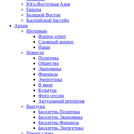
Юго-Восточная Азия
Европа
Большой Восток
Каспийский бассейн
Архив
Интервью
Вопрос-ответ
Сложный вопрос
Наши
Новости
Политика
Общество
Экономика
Финансы
Энергетика
В мире
Культура
Фото сессии
Актуальный репортаж
Выпуски
Бюллетнь Политика
Бюллетнь Экономика
Бюллетнь Финансы
Бюллетнь Энергетика
Прошу слова