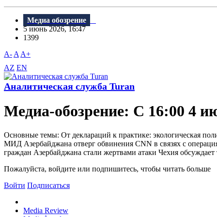
Медиа обозрение
5 июнь 2026, 16:47
1399
A-
A
A+
AZ
EN
Аналитическая служба Turan
Медиа-обозрение: С 16:00 4 и
Основные темы: От деклараций к практике: экологическая по
МИД Азербайджана отверг обвинения CNN в связях с операция
граждан Азербайджана стали жертвами атаки Чехия обсуждает т
Пожалуйста, войдите или подпишитесь, чтобы читать больше
Войти
Подписаться
Media Review