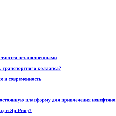
остаются незаполненными
ь транспортного коллапса?
е и современность
а
остоянную платформу для привлечения ненефтяно
ад и Эр-Рияд?