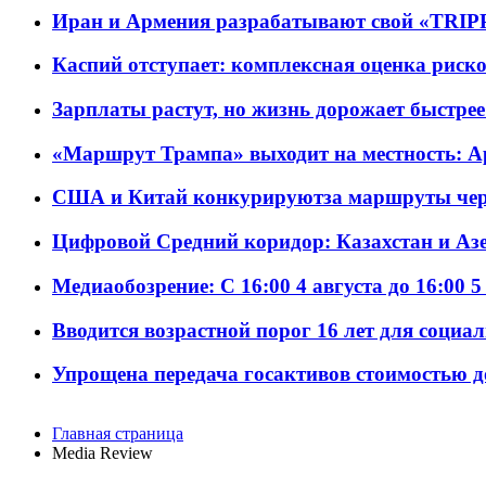
Иран и Армения разрабатывают свой «TRIP
Каспий отступает: комплексная оценка риско
Зарплаты растут, но жизнь дорожает быстрее т
«Маршрут Трампа» выходит на местность: А
США и Китай конкурируютза маршруты че
Цифровой Средний коридор: Казахстан и Аз
Медиаобозрение: С 16:00 4 августа до 16:00 5
Вводится возрастной порог 16 лет для социа
Упрощена передача госактивов стоимостью д
Главная страница
Media Review