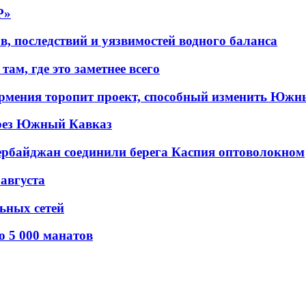
P»
в, последствий и уязвимостей водного баланса
ам, где это заметнее всего
рмения торопит проект, способный изменить Южн
рез Южный Кавказ
ербайджан соединили берега Каспия оптоволокном
 августа
льных сетей
о 5 000 манатов