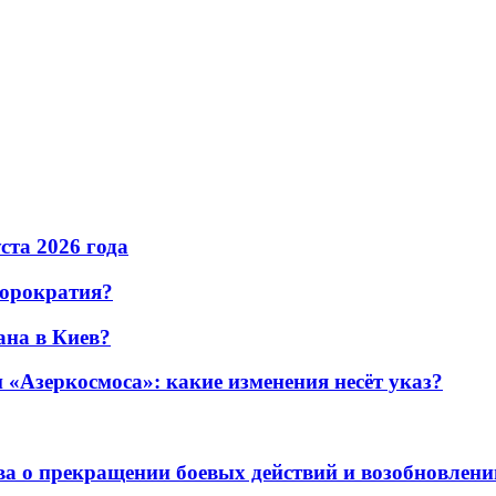
уста 2026 года
бюрократия?
ана в Киев?
«Азеркосмоса»: какие изменения несёт указ?
а о прекращении боевых действий и возобновлени