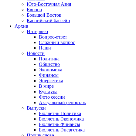
Юго-Восточная Азия
Европа
Большой Восток
Каспийский бассейн
Архив
Интервью
Вопрос-ответ
Сложный вопрос
Наши
Новости
Политика
Общество
Экономика
Финансы
Энергетика
В мире
Культура
Фото сессии
Актуальный репортаж
Выпуски
Бюллетнь Политика
Бюллетнь Экономика
Бюллетнь Финансы
Бюллетнь Энергетика
Прошу слова