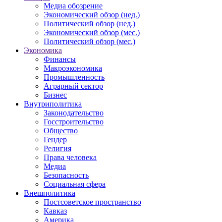
Медиа обозрение
Экономический обзор (нед.)
Политический обзор (нед.)
Экономический обзор (мес.)
Политический обзор (мес.)
Экономика
Финансы
Макроэкономика
Промышленность
Аграрный сектор
Бизнес
Внутриполитика
Законодательство
Госстроительство
Общество
Гендер
Религия
Права человека
Медиа
Безопасность
Социальная сфера
Внешполитика
Постсоветское пространство
Кавказ
Америка