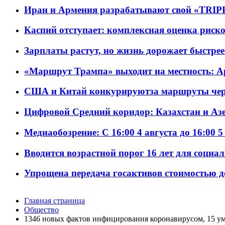
Иран и Армения разрабатывают свой «TRIP
Каспий отступает: комплексная оценка риско
Зарплаты растут, но жизнь дорожает быстрее т
«Маршрут Трампа» выходит на местность: А
США и Китай конкурируютза маршруты че
Цифровой Средний коридор: Казахстан и Аз
Медиаобозрение: С 16:00 4 августа до 16:00 5
Вводится возрастной порог 16 лет для социа
Упрощена передача госактивов стоимостью д
Главная страница
Общество
1346 новых фактов инфицирования коронавирусом, 15 у