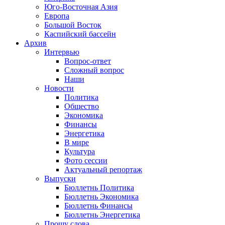
Юго-Восточная Азия
Европа
Большой Восток
Каспийский бассейн
Архив
Интервью
Вопрос-ответ
Сложный вопрос
Наши
Новости
Политика
Общество
Экономика
Финансы
Энергетика
В мире
Культура
Фото сессии
Актуальный репортаж
Выпуски
Бюллетнь Политика
Бюллетнь Экономика
Бюллетнь Финансы
Бюллетнь Энергетика
Прошу слова