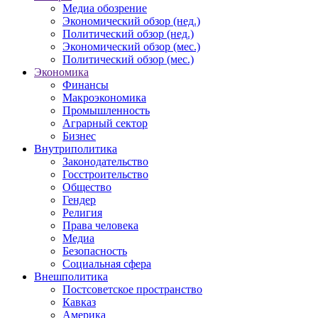
Медиа обозрение
Экономический обзор (нед.)
Политический обзор (нед.)
Экономический обзор (мес.)
Политический обзор (мес.)
Экономика
Финансы
Макроэкономика
Промышленность
Аграрный сектор
Бизнес
Внутриполитика
Законодательство
Госстроительство
Общество
Гендер
Религия
Права человека
Медиа
Безопасность
Социальная сфера
Внешполитика
Постсоветское пространство
Кавказ
Америка