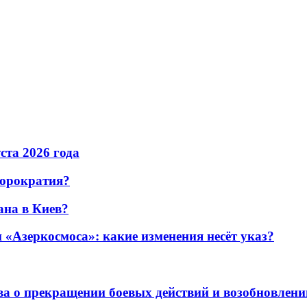
уста 2026 года
бюрократия?
ана в Киев?
«Азеркосмоса»: какие изменения несёт указ?
а о прекращении боевых действий и возобновлени