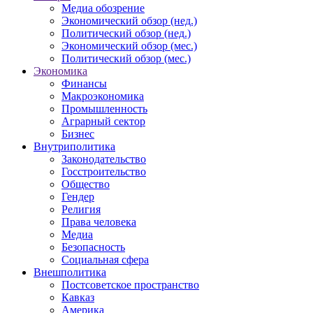
Медиа обозрение
Экономический обзор (нед.)
Политический обзор (нед.)
Экономический обзор (мес.)
Политический обзор (мес.)
Экономика
Финансы
Макроэкономика
Промышленность
Аграрный сектор
Бизнес
Внутриполитика
Законодательство
Госстроительство
Общество
Гендер
Религия
Права человека
Медиа
Безопасность
Социальная сфера
Внешполитика
Постсоветское пространство
Кавказ
Америка