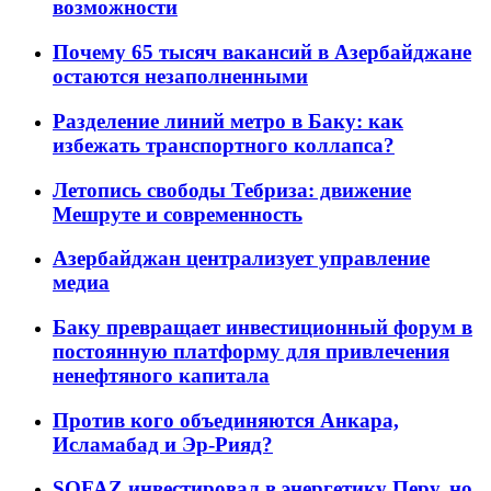
возможности
Почему 65 тысяч вакансий в Азербайджане
остаются незаполненными
Разделение линий метро в Баку: как
избежать транспортного коллапса?
Летопись свободы Тебриза: движение
Мешруте и современность
Азербайджан централизует управление
медиа
Баку превращает инвестиционный форум в
постоянную платформу для привлечения
ненефтяного капитала
Против кого объединяются Анкара,
Исламабад и Эр-Рияд?
SOFAZ инвестировал в энергетику Перу, но