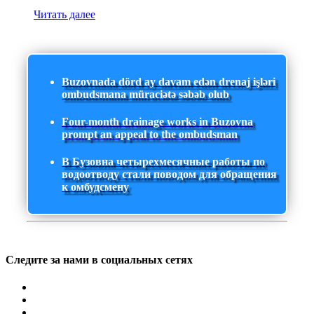
Читать далее
Buzovnada dörd ay davam edən drenaj işləri
ombudsmana müraciətə səbəb olub
Four-month drainage works in Buzovna
prompt an appeal to the ombudsman
В Бузовна четырехмесячные работы по
водоотводу стали поводом для обращения
к омбудсмену
Следите за нами в социальных сетях