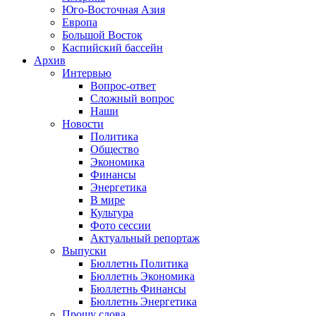
Юго-Восточная Азия
Европа
Большой Восток
Каспийский бассейн
Архив
Интервью
Вопрос-ответ
Сложный вопрос
Наши
Новости
Политика
Общество
Экономика
Финансы
Энергетика
В мире
Культура
Фото сессии
Актуальный репортаж
Выпуски
Бюллетнь Политика
Бюллетнь Экономика
Бюллетнь Финансы
Бюллетнь Энергетика
Прошу слова