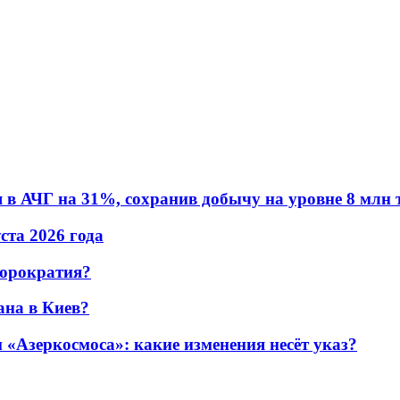
в АЧГ на 31%, сохранив добычу на уровне 8 млн 
уста 2026 года
бюрократия?
ана в Киев?
«Азеркосмоса»: какие изменения несёт указ?