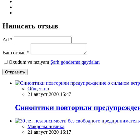
Написать отзыв
Ad *
Ваш отзыв *
Oxudum və razıyam
Şərh göndərmə qaydaları
Отправить
Общество
21 август 2020 15:47
Синоптики повторили предупрежден
Макроэкономика
21 август 2020 16:17