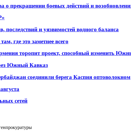
а о прекращении боевых действий и возобновлени
P»
в, последствий и уязвимостей водного баланса
ам, где это заметнее всего
рмения торопит проект, способный изменить Южн
рез Южный Кавказ
ербайджан соединили берега Каспия оптоволокном
 августа
льных сетей
генпрокуратуры