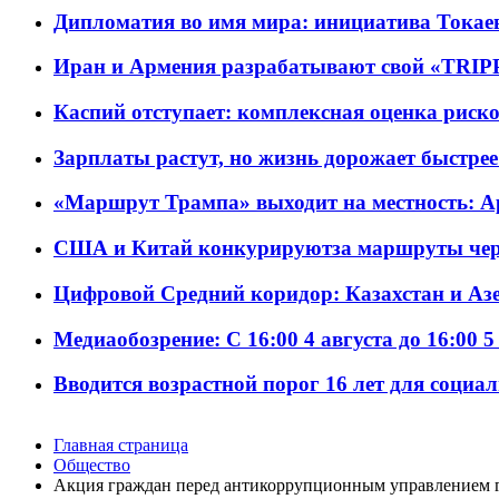
Дипломатия во имя мира: инициатива Токаев
Иран и Армения разрабатывают свой «TRIP
Каспий отступает: комплексная оценка риско
Зарплаты растут, но жизнь дорожает быстрее т
«Маршрут Трампа» выходит на местность: А
США и Китай конкурируютза маршруты че
Цифровой Средний коридор: Казахстан и Аз
Медиаобозрение: С 16:00 4 августа до 16:00 5
Вводится возрастной порог 16 лет для социа
Главная страница
Общество
Акция граждан перед антикоррупционным управлением 