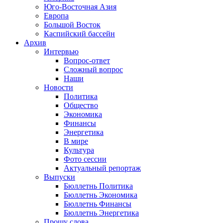
Юго-Восточная Азия
Европа
Большой Восток
Каспийский бассейн
Архив
Интервью
Вопрос-ответ
Сложный вопрос
Наши
Новости
Политика
Общество
Экономика
Финансы
Энергетика
В мире
Культура
Фото сессии
Актуальный репортаж
Выпуски
Бюллетнь Политика
Бюллетнь Экономика
Бюллетнь Финансы
Бюллетнь Энергетика
Прошу слова