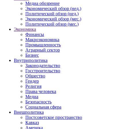
Медиа обозрение
Экономический обзор (нед.)
Политический обзор (нед.)
Экономический обзор (мес.)
Политический обзор (мес.)
Экономика
Финансы
Макроэкономика
Промышленность
Аграрный сектор
Бизнес
Внутриполитика
Законодательство
Госстроительство
Общество
Гендер
Религия
Права человека
Медиа
Безопасность
Социальная сфера
Внешполитика
Постсоветское пространство
Кавказ
Америка