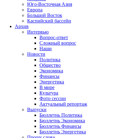
Юго-Восточная Азия
Европа
Большой Восток
Каспийский бассейн
Архив
Интервью
Вопрос-ответ
Сложный вопрос
Наши
Новости
Политика
Общество
Экономика
Финансы
Энергетика
В мире
Культура
Фото сессии
Актуальный репортаж
Выпуски
Бюллетнь Политика
Бюллетнь Экономика
Бюллетнь Финансы
Бюллетнь Энергетика
Прошу слова