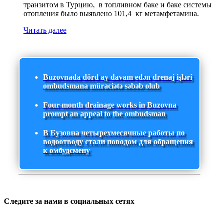
транзитом в Турцию, в топливном баке и баке системы
отопления было выявлено 101,4 кг метамфетамина.
Читать далее
Buzovnada dörd ay davam edən drenaj işləri
ombudsmana müraciətə səbəb olub
Four-month drainage works in Buzovna
prompt an appeal to the ombudsman
В Бузовна четырехмесячные работы по
водоотводу стали поводом для обращения
к омбудсмену
Следите за нами в социальных сетях