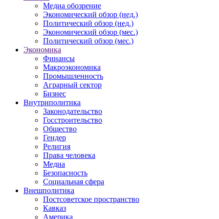
Медиа обозрение
Экономический обзор (нед.)
Политический обзор (нед.)
Экономический обзор (мес.)
Политический обзор (мес.)
Экономика
Финансы
Макроэкономика
Промышленность
Аграрный сектор
Бизнес
Внутриполитика
Законодательство
Госстроительство
Общество
Гендер
Религия
Права человека
Медиа
Безопасность
Социальная сфера
Внешполитика
Постсоветское пространство
Кавказ
Америка