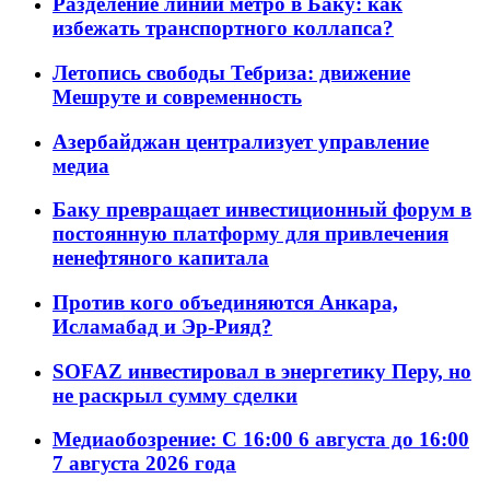
Разделение линий метро в Баку: как
избежать транспортного коллапса?
Летопись свободы Тебриза: движение
Мешруте и современность
Азербайджан централизует управление
медиа
Баку превращает инвестиционный форум в
постоянную платформу для привлечения
ненефтяного капитала
Против кого объединяются Анкара,
Исламабад и Эр-Рияд?
SOFAZ инвестировал в энергетику Перу, но
не раскрыл сумму сделки
Медиаобозрение: С 16:00 6 августа до 16:00
7 августа 2026 года