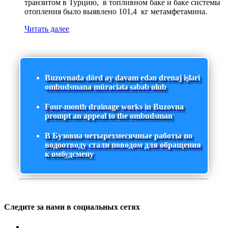
транзитом в Турцию, в топливном баке и баке системы
отопления было выявлено 101,4 кг метамфетамина.
Читать далее
Buzovnada dörd ay davam edən drenaj işləri
ombudsmana müraciətə səbəb olub
Four-month drainage works in Buzovna
prompt an appeal to the ombudsman
В Бузовна четырехмесячные работы по
водоотводу стали поводом для обращения
к омбудсмену
Следите за нами в социальных сетях