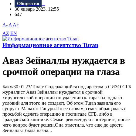
Общество
30 январь 2023, 12:55
647
A-
A
A+
AZ
EN
Информационное агентство Turan
Аваз Зейналлы нуждается в
срочной операции на глаза
Баку/30.01.23/Turan: Содержащийся под арестом в СИЗО СГБ
журналист Аваз Зейналлы нуждается в срочной
хирургической операции по удалению катаракты, однако
условий для этого не создают. Об этом Turan заявила его
супруга Малахат Гисури.По ее словам, семья обращалась с
просьбой сделать операцию в госпитале СГБ, либо в
гражданской клинике. Семье рекомендуют потерпеть, после
чего вопрос будет решен.Она отметила, что еще до ареста
Зейналлы была назна...