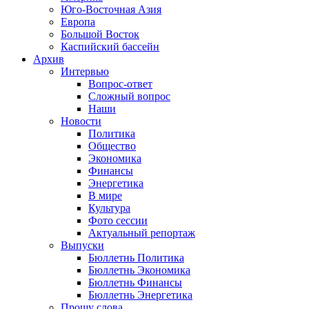
Юго-Восточная Азия
Европа
Большой Восток
Каспийский бассейн
Архив
Интервью
Вопрос-ответ
Сложный вопрос
Наши
Новости
Политика
Общество
Экономика
Финансы
Энергетика
В мире
Культура
Фото сессии
Актуальный репортаж
Выпуски
Бюллетнь Политика
Бюллетнь Экономика
Бюллетнь Финансы
Бюллетнь Энергетика
Прошу слова