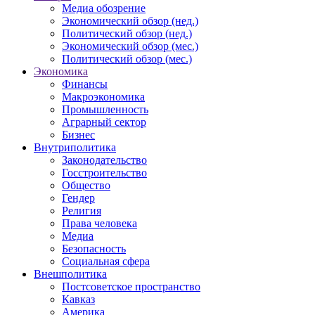
Медиа обозрение
Экономический обзор (нед.)
Политический обзор (нед.)
Экономический обзор (мес.)
Политический обзор (мес.)
Экономика
Финансы
Макроэкономика
Промышленность
Аграрный сектор
Бизнес
Внутриполитика
Законодательство
Госстроительство
Общество
Гендер
Религия
Права человека
Медиа
Безопасность
Социальная сфера
Внешполитика
Постсоветское пространство
Кавказ
Америка