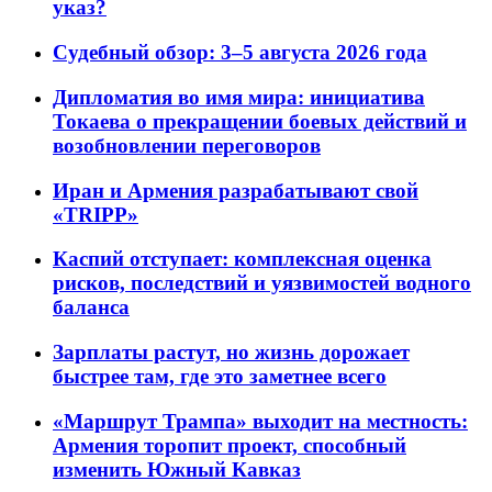
указ?
Судебный обзор: 3–5 августа 2026 года
Дипломатия во имя мира: инициатива
Токаева о прекращении боевых действий и
возобновлении переговоров
Иран и Армения разрабатывают свой
«TRIPP»
Каспий отступает: комплексная оценка
рисков, последствий и уязвимостей водного
баланса
Зарплаты растут, но жизнь дорожает
быстрее там, где это заметнее всего
«Маршрут Трампа» выходит на местность:
Армения торопит проект, способный
изменить Южный Кавказ