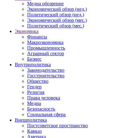
Медиа обозрение
Экономический обзор (нед.)
Политический обзор (нед.)
Экономический обзор (мес.)
Политический обзор (мес.)
Экономика
Финансы
Макроэкономика
Промышленность
Аграрный сектор
Бизнес
Внутриполитика
Законодательство
Госстроительство
Общество
Гендер
Религия
Права человека
Медиа
Безопасность
Социальная сфера
Внешполитика
Постсоветское пространство
Кавказ
Америка