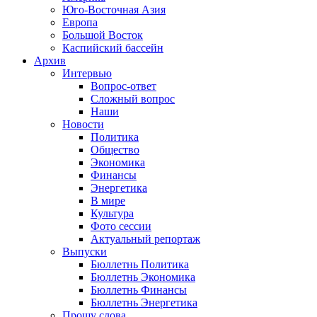
Юго-Восточная Азия
Европа
Большой Восток
Каспийский бассейн
Архив
Интервью
Вопрос-ответ
Сложный вопрос
Наши
Новости
Политика
Общество
Экономика
Финансы
Энергетика
В мире
Культура
Фото сессии
Актуальный репортаж
Выпуски
Бюллетнь Политика
Бюллетнь Экономика
Бюллетнь Финансы
Бюллетнь Энергетика
Прошу слова