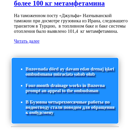
более 100 кг метамфетамина
На таможенном посту «Джульфа» Нахчыванской
таможни при досмотре грузовика из Ирана, следовашего
транзитом в Турцию, в топливном баке и баке системы
отопления было выявлено 101,4 кг метамфетамина.
Читать далее
Buzovnada dörd ay davam edən drenaj işləri
ombudsmana müraciətə səbəb olub
Four-month drainage works in Buzovna
prompt an appeal to the ombudsman
В Бузовна четырехмесячные работы по
водоотводу стали поводом для обращения
к омбудсмену