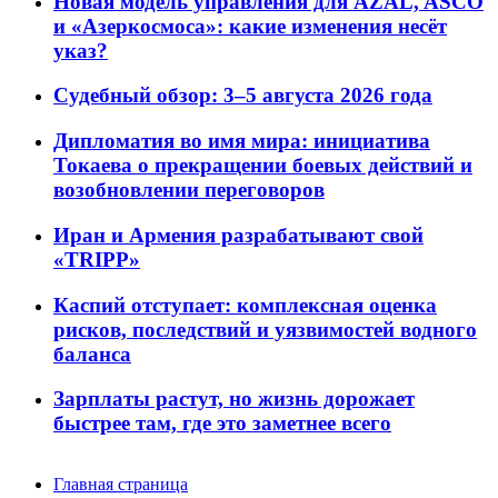
Новая модель управления для AZAL, ASCO
и «Азеркосмоса»: какие изменения несёт
указ?
Судебный обзор: 3–5 августа 2026 года
Дипломатия во имя мира: инициатива
Токаева о прекращении боевых действий и
возобновлении переговоров
Иран и Армения разрабатывают свой
«TRIPP»
Каспий отступает: комплексная оценка
рисков, последствий и уязвимостей водного
баланса
Зарплаты растут, но жизнь дорожает
быстрее там, где это заметнее всего
Главная страница