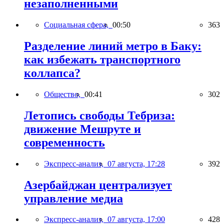
незаполненными
Социальная сфера,
00:50
363
Разделение линий метро в Баку:
как избежать транспортного
коллапса?
Общество,
00:41
302
Летопись свободы Тебриза:
движение Мешруте и
современность
Экспресс-анализ,
07 августа, 17:28
392
Азербайджан централизует
управление медиа
Экспресс-анализ,
07 августа, 17:00
428