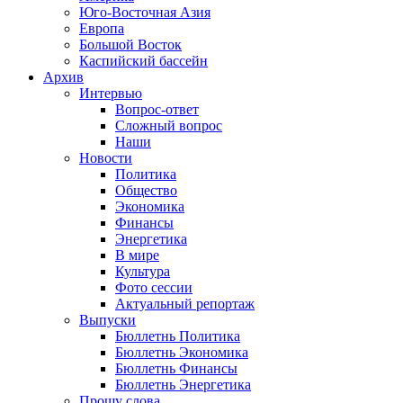
Юго-Восточная Азия
Европа
Большой Восток
Каспийский бассейн
Архив
Интервью
Вопрос-ответ
Сложный вопрос
Наши
Новости
Политика
Общество
Экономика
Финансы
Энергетика
В мире
Культура
Фото сессии
Актуальный репортаж
Выпуски
Бюллетнь Политика
Бюллетнь Экономика
Бюллетнь Финансы
Бюллетнь Энергетика
Прошу слова