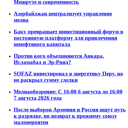
Мешруте и современность
Азербайджан централизует управление
медиа
Баку превращает инвестиционный форум в
постоянную платформу для привлечения
ненефтяного капитала
Против кого объединяются Анкара,
Исламабад и Эр-Рияд?
SOFAZ инвестировал в энергетику Перу, но
не раскрыл сумму сделки
Медиаобозрение: С 16:00 6 августа до 16:00
7 августа 2026 года
После выборов Армения и Россия ищут путь
к разрядке, но возврат к прежнему союзу
маловероятен