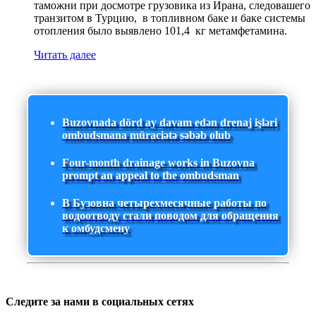
таможни при досмотре грузовика из Ирана, следовашего
транзитом в Турцию, в топливном баке и баке системы
отопления было выявлено 101,4 кг метамфетамина.
Читать далее
Buzovnada dörd ay davam edən drenaj işləri
ombudsmana müraciətə səbəb olub
Four-month drainage works in Buzovna
prompt an appeal to the ombudsman
В Бузовна четырехмесячные работы по
водоотводу стали поводом для обращения
к омбудсмену
Следите за нами в социальных сетях