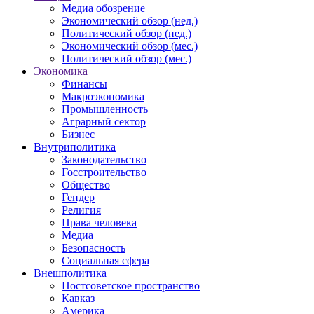
Медиа обозрение
Экономический обзор (нед.)
Политический обзор (нед.)
Экономический обзор (мес.)
Политический обзор (мес.)
Экономика
Финансы
Макроэкономика
Промышленность
Аграрный сектор
Бизнес
Внутриполитика
Законодательство
Госстроительство
Общество
Гендер
Религия
Права человека
Медиа
Безопасность
Социальная сфера
Внешполитика
Постсоветское пространство
Кавказ
Америка