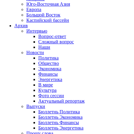
Юго-Восточная Азия
Европа
Большой Восток
Каспийский бассейн
Архив
Интервью
Вопрос-ответ
Сложный вопрос
Наши
Новости
Политика
Общество
Экономика
Финансы
Энергетика
В мире
Культура
Фото сессии
Актуальный репортаж
Выпуски
Бюллетнь Политика
Бюллетнь Экономика
Бюллетнь Финансы
Бюллетнь Энергетика
Прошу слова