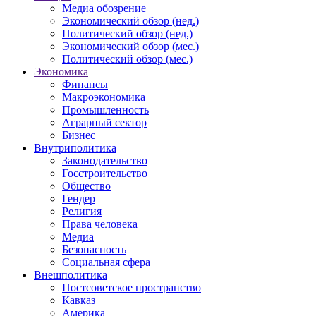
Медиа обозрение
Экономический обзор (нед.)
Политический обзор (нед.)
Экономический обзор (мес.)
Политический обзор (мес.)
Экономика
Финансы
Макроэкономика
Промышленность
Аграрный сектор
Бизнес
Внутриполитика
Законодательство
Госстроительство
Общество
Гендер
Религия
Права человека
Медиа
Безопасность
Социальная сфера
Внешполитика
Постсоветское пространство
Кавказ
Америка