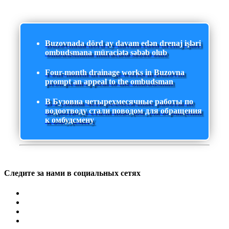
Buzovnada dörd ay davam edən drenaj işləri
ombudsmana müraciətə səbəb olub
Four-month drainage works in Buzovna
prompt an appeal to the ombudsman
В Бузовна четырехмесячные работы по
водоотводу стали поводом для обращения
к омбудсмену
Следите за нами в социальных сетях