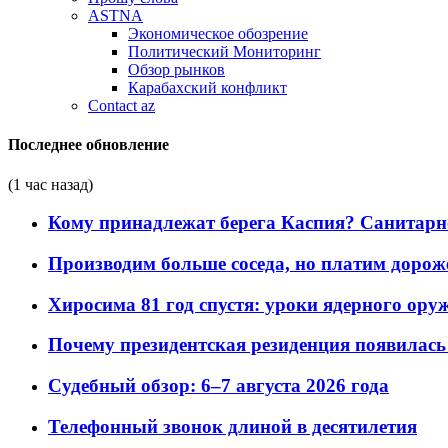
ASTNA
Экономическое обозрение
Политический Мониторинг
Обзор рынков
Карабахский конфликт
Contact az
Последнее обновление
(1 час назад)
Кому принадлежат берега Каспия? Санитарно-
Производим больше соседа, но платим дороже
Хиросима 81 год спустя: уроки ядерного ору
Почему президентская резиденция появилась 
Судебный обзор: 6–7 августа 2026 года
Телефонный звонок длиной в десятилетия