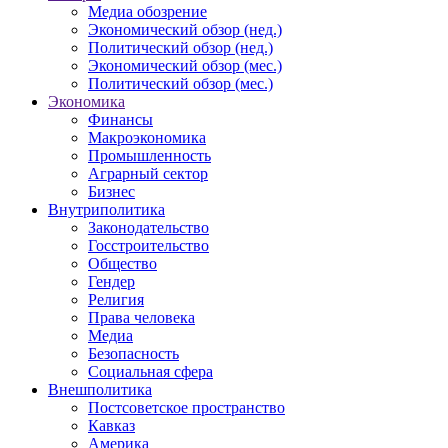
Медиа обозрение
Экономический обзор (нед.)
Политический обзор (нед.)
Экономический обзор (мес.)
Политический обзор (мес.)
Экономика
Финансы
Макроэкономика
Промышленность
Аграрный сектор
Бизнес
Внутриполитика
Законодательство
Госстроительство
Общество
Гендер
Религия
Права человека
Медиа
Безопасность
Социальная сфера
Внешполитика
Постсоветское пространство
Кавказ
Америка