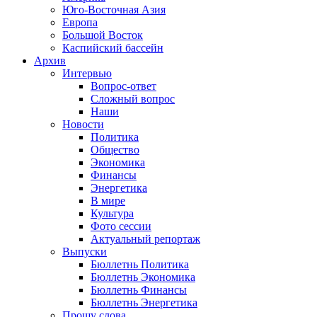
Юго-Восточная Азия
Европа
Большой Восток
Каспийский бассейн
Архив
Интервью
Вопрос-ответ
Сложный вопрос
Наши
Новости
Политика
Общество
Экономика
Финансы
Энергетика
В мире
Культура
Фото сессии
Актуальный репортаж
Выпуски
Бюллетнь Политика
Бюллетнь Экономика
Бюллетнь Финансы
Бюллетнь Энергетика
Прошу слова