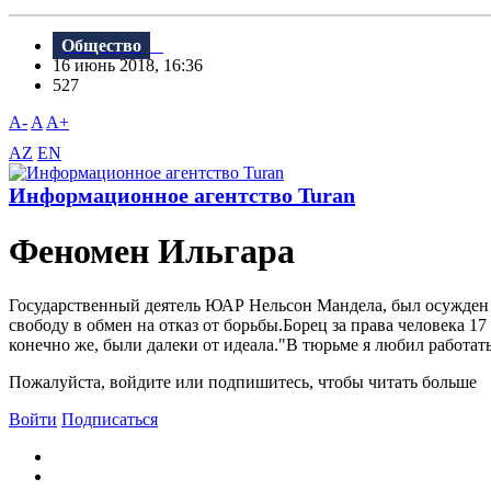
Общество
16 июнь 2018, 16:36
527
A-
A
A+
AZ
EN
Информационное агентство Turan
Феномен Ильгара
Государственный деятель ЮАР Нельсон Мандела, был осужден н
свободу в обмен на отказ от борьбы.Борец за права человека 17
конечно же, были далеки от идеала."B тюрьме я любил работать
Пожалуйста, войдите или подпишитесь, чтобы читать больше
Войти
Подписаться