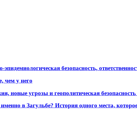
эпидемиологическая безопасность, ответственност
, чем у него
жия, новые угрозы и геополитическая безопасност
именно в Загульбе? История одного места, которо