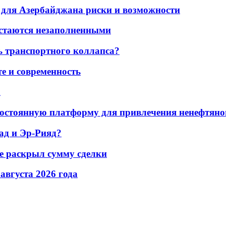
для Азербайджана риски и возможности
остаются незаполненными
ь транспортного коллапса?
е и современность
а
остоянную платформу для привлечения ненефтяно
ад и Эр-Рияд?
не раскрыл сумму сделки
 августа 2026 года