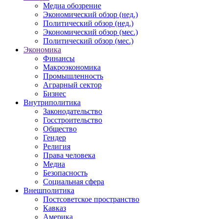
Медиа обозрение
Экономический обзор (нед.)
Политический обзор (нед.)
Экономический обзор (мес.)
Политический обзор (мес.)
Экономика
Финансы
Макроэкономика
Промышленность
Аграрный сектор
Бизнес
Внутриполитика
Законодательство
Госстроительство
Общество
Гендер
Религия
Права человека
Медиа
Безопасность
Социальная сфера
Внешполитика
Постсоветское пространство
Кавказ
Америка