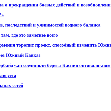
а о прекращении боевых действий и возобновлени
P»
в, последствий и уязвимостей водного баланса
ам, где это заметнее всего
рмения торопит проект, способный изменить Южн
рез Южный Кавказ
ербайджан соединили берега Каспия оптоволокном
 августа
льных сетей