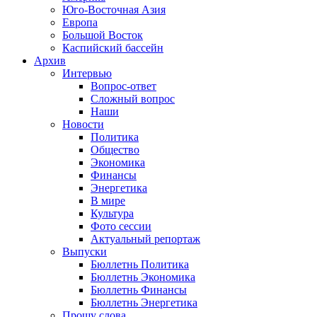
Юго-Восточная Азия
Европа
Большой Восток
Каспийский бассейн
Архив
Интервью
Вопрос-ответ
Сложный вопрос
Наши
Новости
Политика
Общество
Экономика
Финансы
Энергетика
В мире
Культура
Фото сессии
Актуальный репортаж
Выпуски
Бюллетнь Политика
Бюллетнь Экономика
Бюллетнь Финансы
Бюллетнь Энергетика
Прошу слова