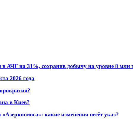
в АЧГ на 31%, сохранив добычу на уровне 8 млн 
уста 2026 года
бюрократия?
ана в Киев?
«Азеркосмоса»: какие изменения несёт указ?