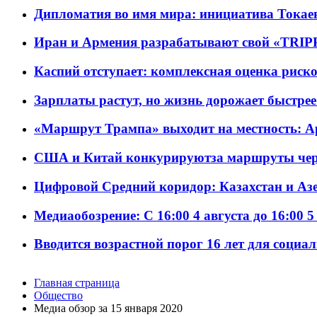
Дипломатия во имя мира: инициатива Токаев
Иран и Армения разрабатывают свой «TRIP
Каспий отступает: комплексная оценка риско
Зарплаты растут, но жизнь дорожает быстрее т
«Маршрут Трампа» выходит на местность: А
США и Китай конкурируютза маршруты че
Цифровой Средний коридор: Казахстан и Аз
Медиаобозрение: С 16:00 4 августа до 16:00 5
Вводится возрастной порог 16 лет для социа
Главная страница
Общество
Meдиа обзор за 15 января 2020