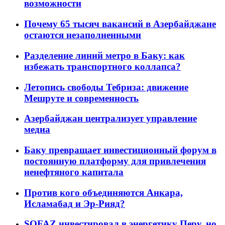
возможности
Почему 65 тысяч вакансий в Азербайджане
остаются незаполненными
Разделение линий метро в Баку: как
избежать транспортного коллапса?
Летопись свободы Тебриза: движение
Мешруте и современность
Азербайджан централизует управление
медиа
Баку превращает инвестиционный форум в
постоянную платформу для привлечения
ненефтяного капитала
Против кого объединяются Анкара,
Исламабад и Эр-Рияд?
SOFAZ инвестировал в энергетику Перу, но