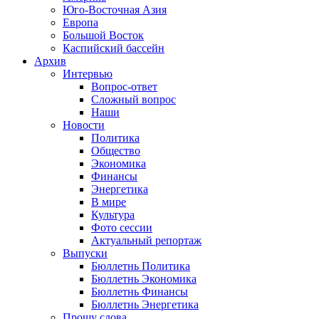
Юго-Восточная Азия
Европа
Большой Восток
Каспийский бассейн
Архив
Интервью
Вопрос-ответ
Сложный вопрос
Наши
Новости
Политика
Общество
Экономика
Финансы
Энергетика
В мире
Культура
Фото сессии
Актуальный репортаж
Выпуски
Бюллетнь Политика
Бюллетнь Экономика
Бюллетнь Финансы
Бюллетнь Энергетика
Прошу слова