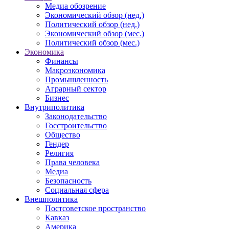
Медиа обозрение
Экономический обзор (нед.)
Политический обзор (нед.)
Экономический обзор (мес.)
Политический обзор (мес.)
Экономика
Финансы
Макроэкономика
Промышленность
Аграрный сектор
Бизнес
Внутриполитика
Законодательство
Госстроительство
Общество
Гендер
Религия
Права человека
Медиа
Безопасность
Социальная сфера
Внешполитика
Постсоветское пространство
Кавказ
Америка