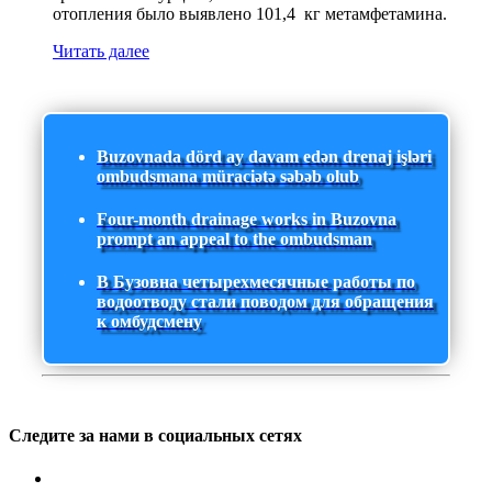
отопления было выявлено 101,4 кг метамфетамина.
Читать далее
Buzovnada dörd ay davam edən drenaj işləri
ombudsmana müraciətə səbəb olub
Four-month drainage works in Buzovna
prompt an appeal to the ombudsman
В Бузовна четырехмесячные работы по
водоотводу стали поводом для обращения
к омбудсмену
Следите за нами в социальных сетях