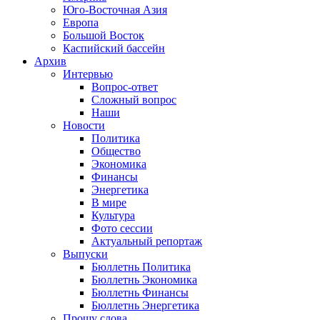
Юго-Восточная Азия
Европа
Большой Восток
Каспийский бассейн
Архив
Интервью
Вопрос-ответ
Сложный вопрос
Наши
Новости
Политика
Общество
Экономика
Финансы
Энергетика
В мире
Культура
Фото сессии
Актуальный репортаж
Выпуски
Бюллетнь Политика
Бюллетнь Экономика
Бюллетнь Финансы
Бюллетнь Энергетика
Прошу слова