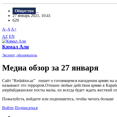
Общество
27 январь 2021, 10:41
629
A-
A
A+
AZ
EN
Кямал Али
Эксперт, обозреватель
Meдиа обзор за 27 января
Сайт “Redaktor.az” пишет о готовящемся нападения армян на 
называют это террором.Отныне любые действия армян в Карабах
азербайджанские посты малы, их всегда будет ждать жесткий от
Пожалуйста, войдите или подпишитесь, чтобы читать больше
Войти
Подписаться