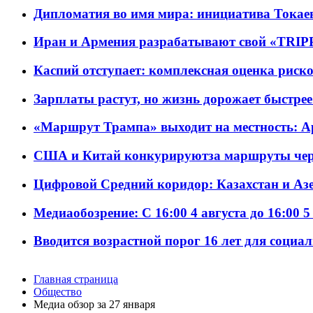
Дипломатия во имя мира: инициатива Токаев
Иран и Армения разрабатывают свой «TRIP
Каспий отступает: комплексная оценка риско
Зарплаты растут, но жизнь дорожает быстрее т
«Маршрут Трампа» выходит на местность: А
США и Китай конкурируютза маршруты че
Цифровой Средний коридор: Казахстан и Аз
Медиаобозрение: С 16:00 4 августа до 16:00 5
Вводится возрастной порог 16 лет для социа
Главная страница
Общество
Meдиа обзор за 27 января