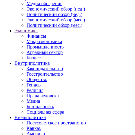
Медиа обозрение
Экономический обзор (нед.)
Политический обзор (нед.)
Экономический обзор (мес.)
Политический обзор (мес.)
Экономика
Финансы
Макроэкономика
Промышленность
Аграрный сектор
Бизнес
Внутриполитика
Законодательство
Госстроительство
Общество
Гендер
Религия
Права человека
Медиа
Безопасность
Социальная сфера
Внешполитика
Постсоветское пространство
Кавказ
Америка