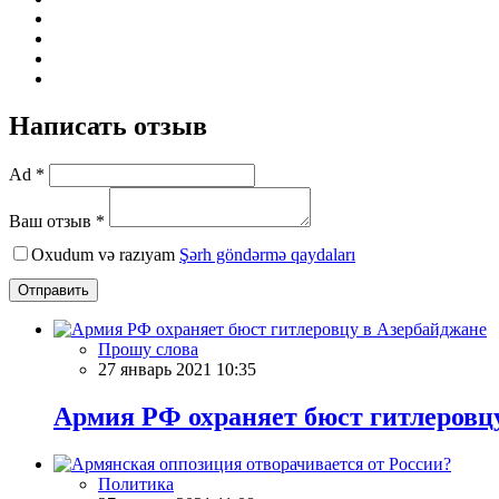
Написать отзыв
Ad *
Ваш отзыв *
Oxudum və razıyam
Şərh göndərmə qaydaları
Отправить
Прошу слова
27 январь 2021 10:35
Армия РФ охраняет бюст гитлеровц
Политика