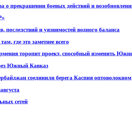
а о прекращении боевых действий и возобновлени
P»
в, последствий и уязвимостей водного баланса
ам, где это заметнее всего
рмения торопит проект, способный изменить Южн
рез Южный Кавказ
ербайджан соединили берега Каспия оптоволокном
 августа
льных сетей