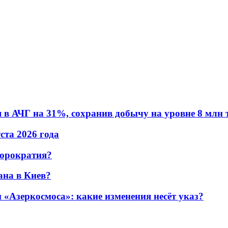
в АЧГ на 31%, сохранив добычу на уровне 8 млн 
уста 2026 года
бюрократия?
ана в Киев?
«Азеркосмоса»: какие изменения несёт указ?