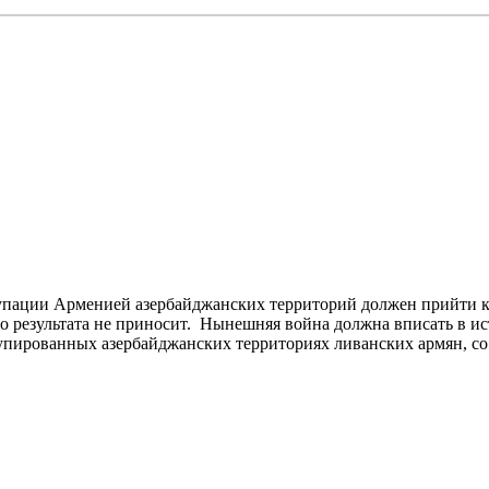
упации Арменией азербайджанских территорий должен прийти ко
го результата не приносит. Нынешняя война должна вписать в
упированных азербайджанских территориях ливанских армян, со.