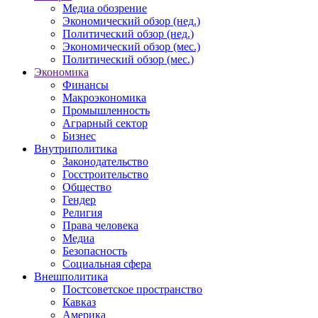
Медиа обозрение
Экономический обзор (нед.)
Политический обзор (нед.)
Экономический обзор (мес.)
Политический обзор (мес.)
Экономика
Финансы
Макроэкономика
Промышленность
Аграрный сектор
Бизнес
Внутриполитика
Законодательство
Госстроительство
Общество
Гендер
Религия
Права человека
Медиа
Безопасность
Социальная сфера
Внешполитика
Постсоветское пространство
Кавказ
Америка