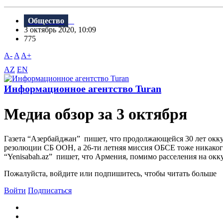
Общество
3 октябрь 2020, 10:09
775
A-
A
A+
AZ
EN
Информационное агентство Turan
Meдиа обзор за 3 октября
Газета “Aзербайджан” пишет, что продолжающейся 30 лет окк
резолюции СБ ООН, а 26-ти летняя миссия ОБСЕ тоже никако
“Yenisabah.az” пишет, что Армения, помимо расселения на окк
Пожалуйста, войдите или подпишитесь, чтобы читать больше
Войти
Подписаться