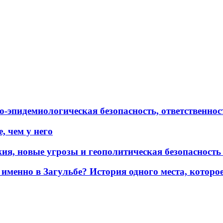
эпидемиологическая безопасность, ответственност
, чем у него
жия, новые угрозы и геополитическая безопасност
именно в Загульбе? История одного места, которо