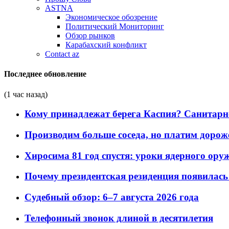
ASTNA
Экономическое обозрение
Политический Мониторинг
Обзор рынков
Карабахский конфликт
Contact az
Последнее обновление
(1 час назад)
Кому принадлежат берега Каспия? Санитарно-
Производим больше соседа, но платим дороже
Хиросима 81 год спустя: уроки ядерного ору
Почему президентская резиденция появилась 
Судебный обзор: 6–7 августа 2026 года
Телефонный звонок длиной в десятилетия