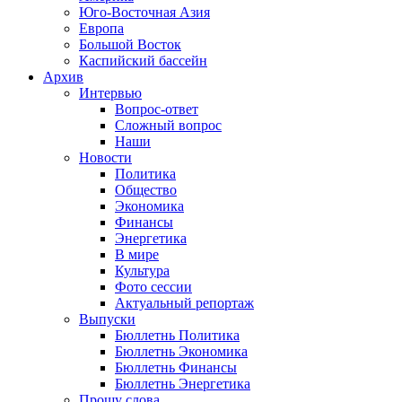
Юго-Восточная Азия
Европа
Большой Восток
Каспийский бассейн
Архив
Интервью
Вопрос-ответ
Сложный вопрос
Наши
Новости
Политика
Общество
Экономика
Финансы
Энергетика
В мире
Культура
Фото сессии
Актуальный репортаж
Выпуски
Бюллетнь Политика
Бюллетнь Экономика
Бюллетнь Финансы
Бюллетнь Энергетика
Прошу слова