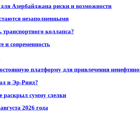
для Азербайджана риски и возможности
остаются незаполненными
ь транспортного коллапса?
е и современность
а
остоянную платформу для привлечения ненефтяно
ад и Эр-Рияд?
не раскрыл сумму сделки
 августа 2026 года