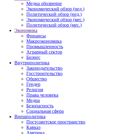
Медиа обозрение
Экономический обзор (нед.)
Политический обзор (нед.)
Экономический обзор (мес.)
Политический обзор (мес.)
Экономика
Финансы
Макроэкономика
Промышленность
Аграрный сектор
Бизнес
Внутриполитика
Законодательство
Госстроительство
Общество
Гендер
Религия
Права человека
Медиа
Безопасность
Социальная сфера
Внешполитика
Постсоветское пространство
Кавказ
Америка