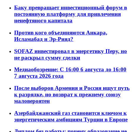
Баку превращает инвестиционный форум в
постоянную платформу для привлечения
ненефтяного капитала
Против кого объединяются Анкара,
Исламабад и Эр-Рияд?
SOFAZ инвестировал в энергетику Перу, но
не раскрыл сумму сделки
Медиаобозрение: С 16:00 6 августа до 16:00
7 августа 2026 года
После выборов Армения и Россия ищут путь
к разрядке, но возврат к прежнему союзу
маловероятен
Азербайджанский газ становится ключом к
энергетическим амбициям Турции в Европе
Диплом без работы: почему образование не