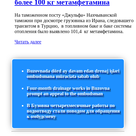
более 100 кг метамфетамина
На таможенном посту «Джульфа» Нахчыванской
таможни при досмотре грузовика из Ирана, следовашего
транзитом в Турцию, в топливном баке и баке системы
отопления было выявлено 101,4 кг метамфетамина.
Читать далее
Buzovnada dörd ay davam edən drenaj işləri
ombudsmana müraciətə səbəb olub
Four-month drainage works in Buzovna
prompt an appeal to the ombudsman
В Бузовна четырехмесячные работы по
водоотводу стали поводом для обращения
к омбудсмену