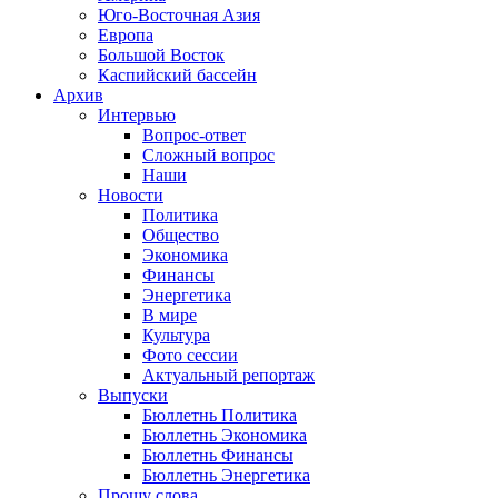
Юго-Восточная Азия
Европа
Большой Восток
Каспийский бассейн
Архив
Интервью
Вопрос-ответ
Сложный вопрос
Наши
Новости
Политика
Общество
Экономика
Финансы
Энергетика
В мире
Культура
Фото сессии
Актуальный репортаж
Выпуски
Бюллетнь Политика
Бюллетнь Экономика
Бюллетнь Финансы
Бюллетнь Энергетика
Прошу слова