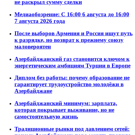
не раскрыл сумму сделки
Медиаобозрение: С 16:00 6 августа до 16:00
7 августа 2026 года
После выборов Армения и Россия ищут путь
к разрядке, но возврат к прежнему союзу
маловероятен
Азербайджанский газ становится ключом к
энергетическим амбициям Турции в Европе
Диплом без работы: почему образование не
гарантирует трудоустройство молодёжи в
Азербайджане
Азербайджанский минимум: зарплата,
которая покрывает выживание, но не
самостоятельную жизнь
Традиционные рынки под давлением сетей: