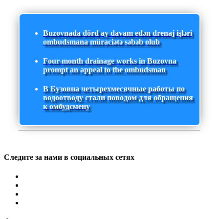
Buzovnada dörd ay davam edən drenaj işləri
ombudsmana müraciətə səbəb olub
Four-month drainage works in Buzovna
prompt an appeal to the ombudsman
В Бузовна четырехмесячные работы по
водоотводу стали поводом для обращения
к омбудсмену
Следите за нами в социальных сетях