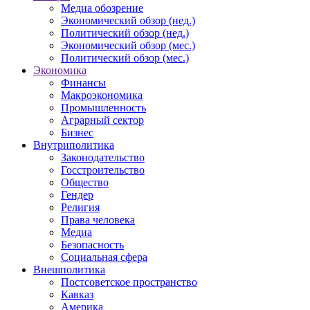
Медиа обозрение
Экономический обзор (нед.)
Политический обзор (нед.)
Экономический обзор (мес.)
Политический обзор (мес.)
Экономика
Финансы
Макроэкономика
Промышленность
Аграрный сектор
Бизнес
Внутриполитика
Законодательство
Госстроительство
Общество
Гендер
Религия
Права человека
Медиа
Безопасность
Социальная сфера
Внешполитика
Постсоветское пространство
Кавказ
Америка