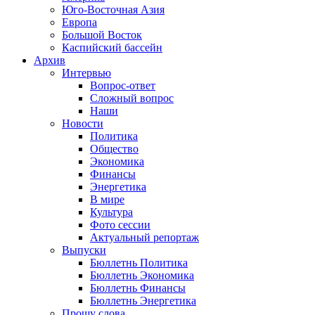
Юго-Восточная Азия
Европа
Большой Восток
Каспийский бассейн
Архив
Интервью
Вопрос-ответ
Сложный вопрос
Наши
Новости
Политика
Общество
Экономика
Финансы
Энергетика
В мире
Культура
Фото сессии
Актуальный репортаж
Выпуски
Бюллетнь Политика
Бюллетнь Экономика
Бюллетнь Финансы
Бюллетнь Энергетика
Прошу слова