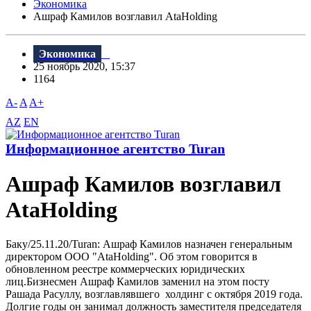
Экономика
Ашраф Камилов возглавил AtaHolding
Экономика
25 ноябрь 2020, 15:37
1164
A-
A
A+
AZ
EN
Информационное агентство Turan
Ашраф Камилов возглавил
AtaHolding
Баку/25.11.20/Turan: Ашраф Камилов назначен генеральным
директором ООО "AtaHolding". Об этом говорится в
обновленном реестре коммерческих юридических
лиц.Бизнесмен Ашраф Камилов заменил на этом посту
Рашада Расуллу, возглавлявшего холдинг с октября 2019 года.
Долгие годы он занимал должность заместителя председателя