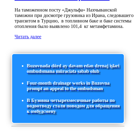
На таможенном посту «Джульфа» Нахчыванской
таможни при досмотре грузовика из Ирана, следовашего
транзитом в Турцию, в топливном баке и баке системы
отопления было выявлено 101,4 кг метамфетамина.
Читать далее
Buzovnada dörd ay davam edən drenaj işləri
ombudsmana müraciətə səbəb olub
Four-month drainage works in Buzovna
prompt an appeal to the ombudsman
В Бузовна четырехмесячные работы по
водоотводу стали поводом для обращения
к омбудсмену