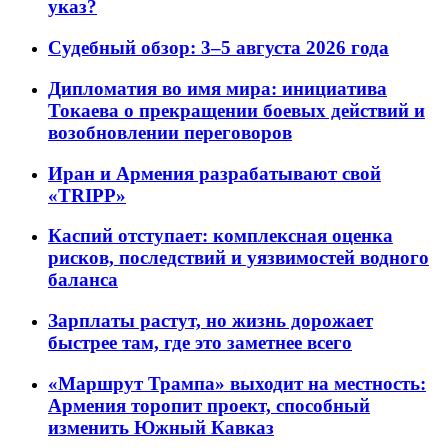
указ?
Судебный обзор: 3–5 августа 2026 года
Дипломатия во имя мира: инициатива
Токаева о прекращении боевых действий и
возобновлении переговоров
Иран и Армения разрабатывают свой
«TRIPP»
Каспий отступает: комплексная оценка
рисков, последствий и уязвимостей водного
баланса
Зарплаты растут, но жизнь дорожает
быстрее там, где это заметнее всего
«Маршрут Трампа» выходит на местность:
Армения торопит проект, способный
изменить Южный Кавказ