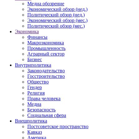
Медиа обозрение
Экономический обзор (нед.)
Политический обзор (нед.)
Экономический обзор (мес.)
Политический обзор (мес.)
Экономика
Финансы
Макроэкономика
Промышленность
Аграрный сектор
Бизнес
Внутриполитика
Законодательство
Госстроительство
Общество
Гендер
Религия
Права человека
Медиа
Безопасность
Социальная сфера
Внешполитика
Постсоветское пространство
Кавказ
Америка