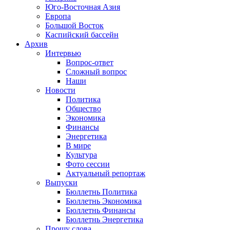
Юго-Восточная Азия
Европа
Большой Восток
Каспийский бассейн
Архив
Интервью
Вопрос-ответ
Сложный вопрос
Наши
Новости
Политика
Общество
Экономика
Финансы
Энергетика
В мире
Культура
Фото сессии
Актуальный репортаж
Выпуски
Бюллетнь Политика
Бюллетнь Экономика
Бюллетнь Финансы
Бюллетнь Энергетика
Прошу слова