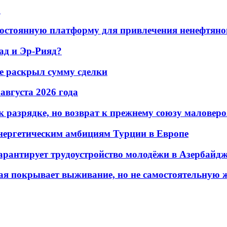
а
остоянную платформу для привлечения ненефтяно
ад и Эр-Рияд?
не раскрыл сумму сделки
 августа 2026 года
 разрядке, но возврат к прежнему союзу маловеро
энергетическим амбициям Турции в Европе
гарантирует трудоустройство молодёжи в Азербайд
ая покрывает выживание, но не самостоятельную 