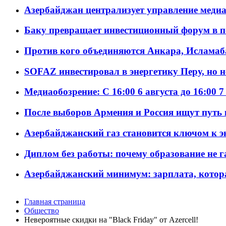
Азербайджан централизует управление меди
Баку превращает инвестиционный форум в п
Против кого объединяются Анкара, Исламаб
SOFAZ инвестировал в энергетику Перу, но 
Медиаобозрение: С 16:00 6 августа до 16:00 7
После выборов Армения и Россия ищут путь к
Азербайджанский газ становится ключом к 
Диплом без работы: почему образование не 
Азербайджанский минимум: зарплата, котор
Главная страница
Общество
Невероятные скидки на "Black Friday" от Azercell!