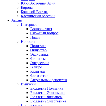
Юго-Восточная Азия
Европа
Большой Восток
Каспийский бассейн
Архив
Интервью
Вопрос-ответ
Сложный вопрос
Наши
Новости
Политика
Общество
Экономика
Финансы
Энергетика
В мире
Культура
Фото сессии
Актуальный репортаж
Выпуски
Бюллетнь Политика
Бюллетнь Экономика
Бюллетнь Финансы
Бюллетнь Энергетика
Прошу слова