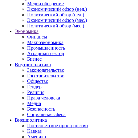
Медиа обозрение
Экономический обзор (нед.)
Политический обзор (нед.)
Экономический обзор (мес.)
Политический обзор (мес.)
Экономика
Финансы
Макроэкономика
Промышленность
Аграрный сектор
Бизнес
Внутриполитика
Законодательство
Госстроительство
Общество
Гендер
Религия
Права человека
Медиа
Безопасность
Социальная сфера
Внешполитика
Постсоветское пространство
Кавказ
Америка