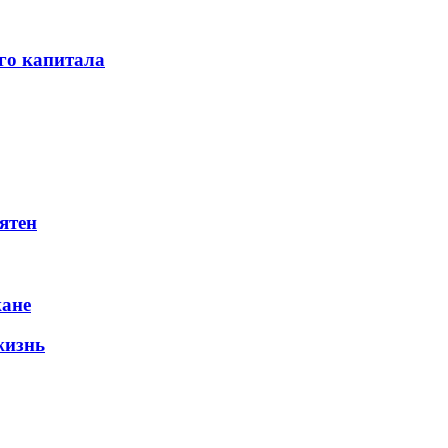
го капитала
ятен
жане
жизнь