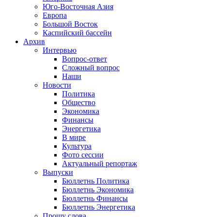
Юго-Восточная Азия
Европа
Большой Восток
Каспийский бассейн
Архив
Интервью
Вопрос-ответ
Сложный вопрос
Наши
Новости
Политика
Общество
Экономика
Финансы
Энергетика
В мире
Культура
Фото сессии
Актуальный репортаж
Выпуски
Бюллетнь Политика
Бюллетнь Экономика
Бюллетнь Финансы
Бюллетнь Энергетика
Прошу слова