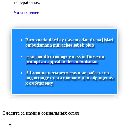
переработке...
Читать далее
Buzovnada dörd ay davam edən drenaj işləri
ombudsmana müraciətə səbəb olub
Four-month drainage works in Buzovna
prompt an appeal to the ombudsman
В Бузовна четырехмесячные работы по
водоотводу стали поводом для обращения
к омбудсмену
Следите за нами в социальных сетях