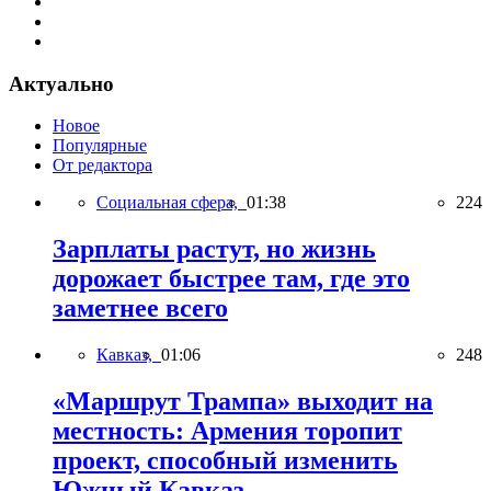
Актуально
Новое
Популярные
От редактора
Социальная сфера,
01:38
224
Зарплаты растут, но жизнь
дорожает быстрее там, где это
заметнее всего
Кавказ,
01:06
248
«Маршрут Трампа» выходит на
местность: Армения торопит
проект, способный изменить
Южный Кавказ