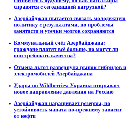
готовится к будущему, но как пассажиры
справятся с сегодняшней нагрузкой?
Азербайджан пытается связать молодежную
политику с результатами, но проблемы
занятости и утечки мозгов сохраняются
Коммунальный счёт Азербайджана:
граждане платят всё больше, но могут ли
они требовать качества?
Отмена льгот развернула рынок гибридов и
электромобилей Азербайджана
Удары по Wildberries: Украина открывает
новое направление давления на Россию
Азербайджан наращивает резервы, но
устойчивость маната по-прежнему зависит
от нефти