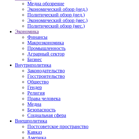
Медиа обозрение
Экономический обзор (нед.)
Политический обзор (нед.)
Экономический обзор (мес.)
Политический обзор (мес.)
Экономика
Финансы
Макроэкономика
Промышленность
Аграрный сектор
Бизнес
Внутриполитика
Законодательство
Госстроительство
Общество
Гендер
Религия
Права человека
Медиа
Безопасность
Социальная сфера
Внешполитика
Постсоветское пространство
Кавказ
Америка