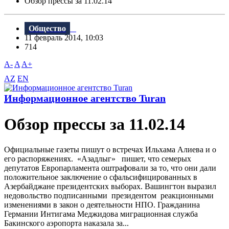
Обзор прессы за 11.02.14
Общество
11 февраль 2014, 10:03
714
A-
A
A+
AZ
EN
Информационное агентство Turan
Обзор прессы за 11.02.14
Официальные газеты пишут о встречах Ильхама Алиева и о
его распоряжениях. «Азадлыг» пишет, что семерых
депутатов Европарламента оштрафовали за то, что они дали
положительное заключение о сфальсифицированных в
Азербайджане президентских выборах. Вашингтон выразил
недовольство подписанными президентом реакционными
изменениями в закон о деятельности НПО. Гражданина
Германии Интигама Меджидова миграционная служба
Бакинского аэропорта наказала за...