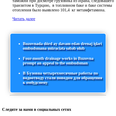
таможни при досмотре грузовика из Ирана, следовашего
транзитом в Турцию, в топливном баке и баке системы
отопления было выявлено 101,4 кг метамфетамина.
Читать далее
Buzovnada dörd ay davam edən drenaj işləri
ombudsmana müraciətə səbəb olub
Four-month drainage works in Buzovna
prompt an appeal to the ombudsman
В Бузовна четырехмесячные работы по
водоотводу стали поводом для обращения
к омбудсмену
Следите за нами в социальных сетях