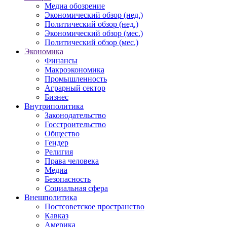
Медиа обозрение
Экономический обзор (нед.)
Политический обзор (нед.)
Экономический обзор (мес.)
Политический обзор (мес.)
Экономика
Финансы
Макроэкономика
Промышленность
Аграрный сектор
Бизнес
Внутриполитика
Законодательство
Госстроительство
Общество
Гендер
Религия
Права человека
Медиа
Безопасность
Социальная сфера
Внешполитика
Постсоветское пространство
Кавказ
Америка