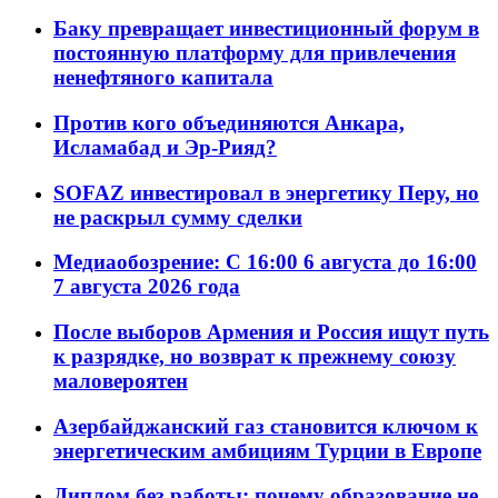
Баку превращает инвестиционный форум в
постоянную платформу для привлечения
ненефтяного капитала
Против кого объединяются Анкара,
Исламабад и Эр-Рияд?
SOFAZ инвестировал в энергетику Перу, но
не раскрыл сумму сделки
Медиаобозрение: С 16:00 6 августа до 16:00
7 августа 2026 года
После выборов Армения и Россия ищут путь
к разрядке, но возврат к прежнему союзу
маловероятен
Азербайджанский газ становится ключом к
энергетическим амбициям Турции в Европе
Диплом без работы: почему образование не