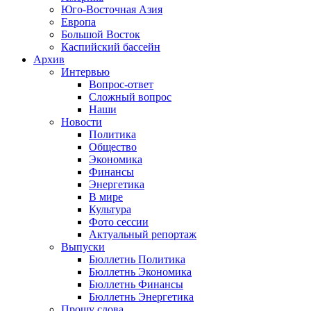
Юго-Восточная Азия
Европа
Большой Восток
Каспийский бассейн
Архив
Интервью
Вопрос-ответ
Сложный вопрос
Наши
Новости
Политика
Общество
Экономика
Финансы
Энергетика
В мире
Культура
Фото сессии
Актуальный репортаж
Выпуски
Бюллетнь Политика
Бюллетнь Экономика
Бюллетнь Финансы
Бюллетнь Энергетика
Прошу слова