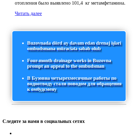
отопления было выявлено 101,4 кг метамфетамина.
Читать далее
Buzovnada dörd ay davam edən drenaj işləri
ombudsmana müraciətə səbəb olub
Four-month drainage works in Buzovna
prompt an appeal to the ombudsman
В Бузовна четырехмесячные работы по
водоотводу стали поводом для обращения
к омбудсмену
Следите за нами в социальных сетях