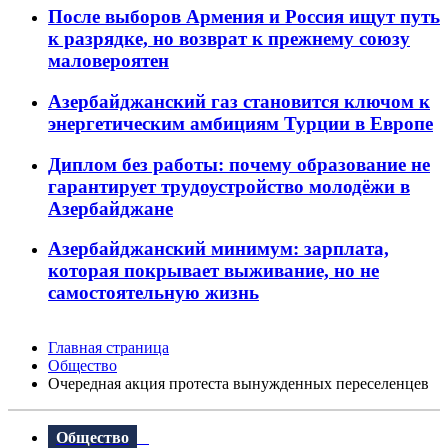
После выборов Армения и Россия ищут путь
к разрядке, но возврат к прежнему союзу
маловероятен
Азербайджанский газ становится ключом к
энергетическим амбициям Турции в Европе
Диплом без работы: почему образование не
гарантирует трудоустройство молодёжи в
Азербайджане
Азербайджанский минимум: зарплата,
которая покрывает выживание, но не
самостоятельную жизнь
Главная страница
Общество
Очередная акция протеста вынужденных переселенцев
Общество