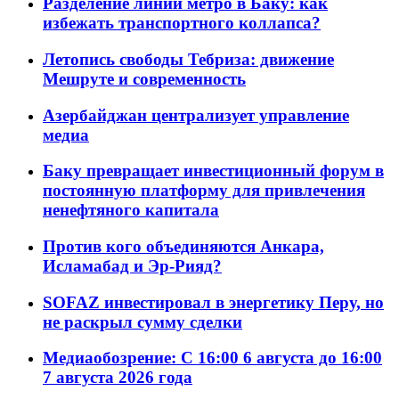
Разделение линий метро в Баку: как
избежать транспортного коллапса?
Летопись свободы Тебриза: движение
Мешруте и современность
Азербайджан централизует управление
медиа
Баку превращает инвестиционный форум в
постоянную платформу для привлечения
ненефтяного капитала
Против кого объединяются Анкара,
Исламабад и Эр-Рияд?
SOFAZ инвестировал в энергетику Перу, но
не раскрыл сумму сделки
Медиаобозрение: С 16:00 6 августа до 16:00
7 августа 2026 года