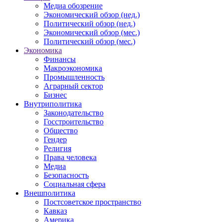
Медиа обозрение
Экономический обзор (нед.)
Политический обзор (нед.)
Экономический обзор (мес.)
Политический обзор (мес.)
Экономика
Финансы
Макроэкономика
Промышленность
Аграрный сектор
Бизнес
Внутриполитика
Законодательство
Госстроительство
Общество
Гендер
Религия
Права человека
Медиа
Безопасность
Социальная сфера
Внешполитика
Постсоветское пространство
Кавказ
Америка