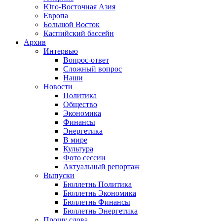
Юго-Восточная Азия
Европа
Большой Восток
Каспийский бассейн
Архив
Интервью
Вопрос-ответ
Сложный вопрос
Наши
Новости
Политика
Общество
Экономика
Финансы
Энергетика
В мире
Культура
Фото сессии
Актуальный репортаж
Выпуски
Бюллетнь Политика
Бюллетнь Экономика
Бюллетнь Финансы
Бюллетнь Энергетика
Прошу слова